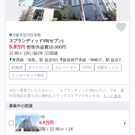
大阪市淀川区加島
スプランディッドVII(セブン)
5.9
万円
管理/共益費10,000円
22.80㎡ (1K) /築2年 /11階建
東西線「加島」駅 徒歩9分
阪急神戸本線「神崎川」駅 徒歩22分
東
駐輪場
オートロック
エレベーター
CATV
宅配ボックス
インターネット対応
ぜひ一度見ていただきたい、「スプランディッドVII(セブン)」です。薬
や日用品を買うのに便利なドラッグストアマツモトキヨ...
もっと見る
募集中の部屋
2階
5.9万円
2階 / 22.80㎡ / 1K