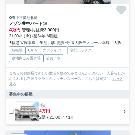
豊中市螢池北町
メゾン豊中パート16
4
万円
管理/共益費3,000円
21.00㎡ (1K) /築34年 /4階建
阪急宝塚本線「蛍池」駅 徒歩7分
大阪モノレール本線「大阪空港」駅 徒歩16分
駐輪場
CATV
光ファイバー
宅配ボックス
敷地内ごみ置き場
公共下水
こちらのお部屋で新しい生活を始めてみませんか。楽しい一人暮らしが
おくれるお料理ラクラクのキッチンスペース。こちらは家賃4...
もっと
見る
募集中の部屋
2階
4万円
2階 / 21.00㎡ / 1K