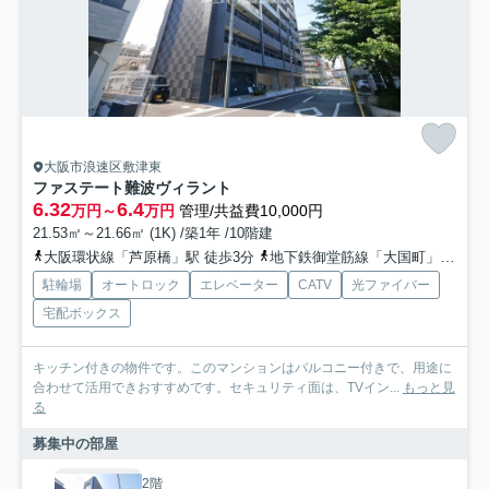
大阪市浪速区敷津東
ファステート難波ヴィラント
6.32
6.4
万円～
万円
管理/共益費10,000円
21.53㎡～21.66㎡ (1K) /築1年 /10階建
大阪環状線「芦原橋」駅 徒歩3分
地下鉄御堂筋線「大国町」駅 徒歩10分
駐輪場
オートロック
エレベーター
CATV
光ファイバー
宅配ボックス
キッチン付きの物件です。このマンションはバルコニー付きで、用途に
合わせて活用できおすすめです。セキュリティ面は、TVイン...
もっと見
る
募集中の部屋
2階