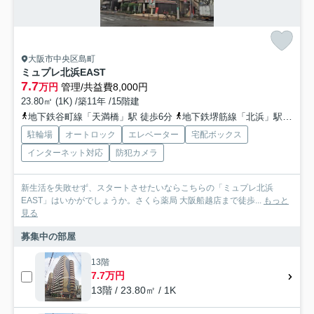
大阪市中央区島町
ミュプレ北浜EAST
7.7
万円
管理/共益費8,000円
23.80㎡ (1K) /築11年 /15階建
地下鉄谷町線「天満橋」駅 徒歩6分
地下鉄堺筋線「北浜」駅 徒歩6分
駐輪場
オートロック
エレベーター
宅配ボックス
インターネット対応
防犯カメラ
新生活を失敗せず、スタートさせたいならこちらの「ミュプレ北浜
EAST」はいかがでしょうか。さくら薬局 大阪船越店まで徒歩...
もっと
見る
募集中の部屋
13階
7.7万円
13階 / 23.80㎡ / 1K