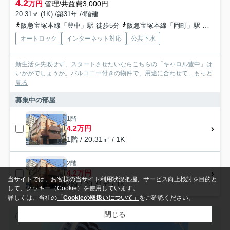
4.2
万円
管理/共益費3,000円
20.31㎡ (1K) /築31年 /4階建
阪急宝塚本線「豊中」駅 徒歩5分
阪急宝塚本線「岡町」駅 徒歩10分
オートロック
インターネット対応
公共下水
新生活を失敗せず、スタートさせたいならこちらの「キャロル豊中」は
いかがでしょうか。バルコニー付きの物件で、用途に合わせて...
もっと
見る
募集中の部屋
1階
4.2万円
1階 / 20.31㎡ / 1K
2階
4.2万円
当サイトでは、お客様の当サイト利用状況把握、サービス向上検討を目的と
2階 / 20.31㎡ / 1K
して、クッキー（Cookie）を使用しています。
詳しくは、当社の
「Cookieの取扱いについて」
をご確認ください。
閉じる
賃貸マンション