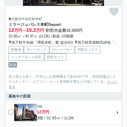
大阪市中央区材木町
ミラージュパレス本町Depart
12
15.2
万円～
万円
管理/共益費15,000円
32.85㎡～40.97㎡ (1LDK) /新築 /15階建
地下鉄中央線「堺筋本町」駅 徒歩6分
地下鉄長堀鶴見緑地「松屋町」駅 徒歩6分
駐輪場
オートロック
エレベーター
宅配ボックス
インターネット対応
防犯カメラ
新築
送り迎えも楽々。中央なにわ幼稚園まで徒歩4分です。室内設備はシス
テムキッチン・エアコン・ネット使用料不要などが揃っている...
もっと
見る
募集中の部屋
3階
12万円
3階 / 32.85㎡ / 1LDK