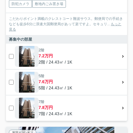
防犯カメラ
敷地内ごみ置き場
こだわりポイント満載のクレストコート難波サウス。郵便局での手続き
なども徒歩6分に浪速大国郵便局があって楽ですよ。セキュリ...
もっと
見る
募集中の部屋
2階
7.2万円
2階 / 24.43㎡ / 1K
5階
7.6万円
5階 / 24.43㎡ / 1K
7階
7.8万円
7階 / 24.43㎡ / 1K
賃貸マンション