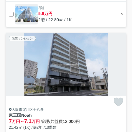
2階
5.9万円
2階 / 22.80㎡ / 1K
賃貸マンション
大阪市淀川区十八条
東三国Noah
7
7.1
万円～
万円
管理/共益費12,000円
21.42㎡ (1K) /築2年 /10階建