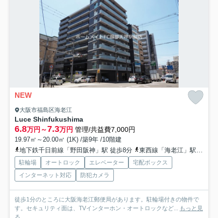
NEW
大阪市福島区海老江
Luce Shinfukushima
6.8
7.3
万円～
万円
管理/共益費7,000円
19.97㎡～20.00㎡ (1K) /築9年 /10階建
地下鉄千日前線「野田阪神」駅 徒歩8分
東西線「海老江」駅 徒歩5分
駐輪場
オートロック
エレベーター
宅配ボックス
インターネット対応
防犯カメラ
徒歩1分のところに大阪海老江郵便局があります。駐輪場付きの物件で
す。セキュリティ面は、TVインターホン・オートロックなど...
もっと見
る