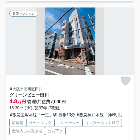
賃貸マンション
大阪市淀川区田川
グリーンビュー田川
4.8
万円
管理/共益費7,000円
18.30㎡ (1K) /築37年 /5階建
阪急宝塚本線「十三」駅 徒歩10分
阪急神戸本線「神崎川」駅 徒歩15分
駐輪場
オートロック
エレベーター
インターネット対応
敷地内ごみ置き場
公共下水