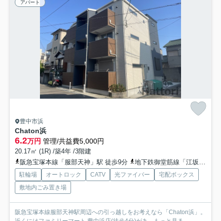
アパート
豊中市浜
Chaton浜
6.2
万円
管理/共益費5,000円
20.17㎡ (1R) /築4年 /3階建
阪急宝塚本線「服部天神」駅 徒歩9分
地下鉄御堂筋線「江坂」駅 徒歩26分
駐輪場
オートロック
CATV
光ファイバー
宅配ボックス
敷地内ごみ置き場
阪急宝塚本線服部天神駅周辺への引っ越しをお考えなら「Chaton浜」。
近くにはファミリーマート 豊中浜店(徒歩4分)があ...
もっと見る