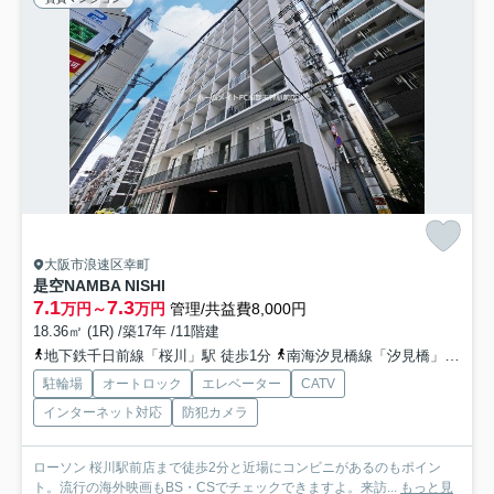
大阪市浪速区幸町
是空NAMBA NISHI
7.1
7.3
万円～
万円
管理/共益費8,000円
18.36㎡ (1R) /築17年 /11階建
地下鉄千日前線「桜川」駅 徒歩1分
南海汐見橋線「汐見橋」駅 徒歩4分
駐輪場
オートロック
エレベーター
CATV
インターネット対応
防犯カメラ
ローソン 桜川駅前店まで徒歩2分と近場にコンビニがあるのもポイン
ト。流行の海外映画もBS・CSでチェックできますよ。来訪...
もっと見