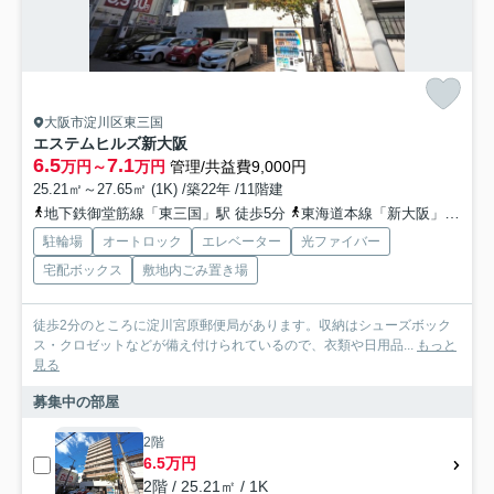
大阪市淀川区東三国
エステムヒルズ新大阪
6.5
7.1
万円～
万円
管理/共益費9,000円
25.21㎡～27.65㎡ (1K) /築22年 /11階建
地下鉄御堂筋線「東三国」駅 徒歩5分
東海道本線「新大阪」駅 徒歩13分
駐輪場
オートロック
エレベーター
光ファイバー
宅配ボックス
敷地内ごみ置き場
徒歩2分のところに淀川宮原郵便局があります。収納はシューズボック
ス・クロゼットなどが備え付けられているので、衣類や日用品...
もっと
見る
募集中の部屋
2階
6.5万円
2階 / 25.21㎡ / 1K