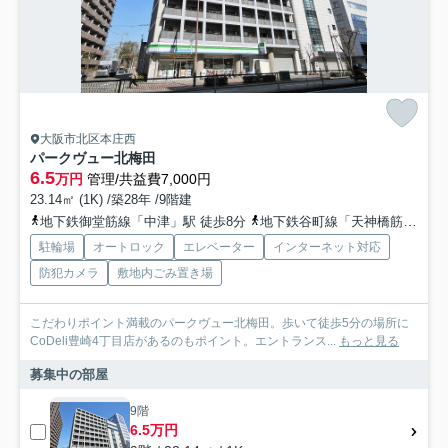
大阪市北区本庄西
パークヴュー北梅田
6.5
万円
管理/共益費7,000円
23.14㎡ (1K) /築28年 /9階建
地下鉄御堂筋線「中津」駅 徒歩8分
地下鉄谷町線「天神橋筋六丁目」駅 徒歩12分
駐輪場
オートロック
エレベーター
インターネット対応
防犯カメラ
敷地内ごみ置き場
こだわりポイント満載のパークヴュー北梅田。歩いて徒歩5分の場所に
CoDeli豊崎4丁目店があるのもポイント。エントランス...
もっと見る
募集中の部屋
9階
6.5万円