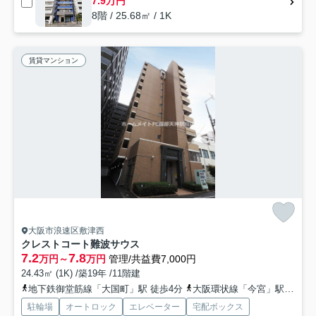
7.9万円
8階 / 25.68㎡ / 1K
賃貸マンション
大阪市浪速区敷津西
クレストコート難波サウス
7.2
7.8
万円～
万円
管理/共益費7,000円
24.43㎡ (1K) /築19年 /11階建
地下鉄御堂筋線「大国町」駅 徒歩4分
大阪環状線「今宮」駅 徒歩9分
駐輪場
オートロック
エレベーター
宅配ボックス