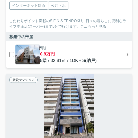
インターネット対応
公共下水
こだわりポイント満載のS.E.N.S TENROKU。日々の暮らしに便利なラ
イフ本庄店(スーパー)まで5分で行けます。こ...
もっと見る
募集中の部屋
5階
6.9万円
5階 / 32.81㎡ / 1DK＋S(納戸)
賃貸マンション