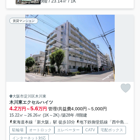
9階 / 23.14㎡ / 1K
賃貸マンション
大阪市淀川区木川東
木川東エクセルハイツ
4.2
5.6
万円～
万円
管理/共益費4,000円～5,000円
15.22㎡～26.26㎡ (1K～2K) /築28年 /8階建
東海道本線「新大阪」駅 徒歩10分
地下鉄御堂筋線「西中島南方」駅 徒歩10分
駐輪場
オートロック
エレベーター
CATV
宅配ボックス
インターネット対応