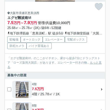
大阪市浪速区恵美須西
エグゼ難波南VI
7.5
7.9
万円～
万円
管理/共益費10,000円
25.68㎡～25.78㎡ (1K) /築6年 /12階建
地下鉄堺筋線「恵美須町」駅 徒歩5分
地下鉄御堂筋線「大国町」駅 徒歩6分
駐輪場
オートロック
エレベーター
宅配ボックス
防犯カメラ
バイク置場あり
「エグゼ難波南VI」のここがイチオシ。家から徒歩7分にドラッグスト
ア「ローズ薬局大国店」があります。エレベーター付きの物...
もっと見
る
募集中の部屋
4階
7.5万円
4階 / 25.78㎡ / 1K
8階