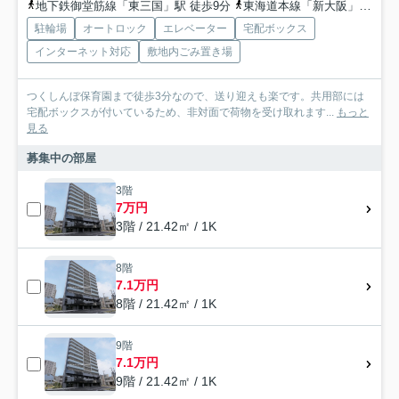
地下鉄御堂筋線「東三国」駅 徒歩9分
東海道本線「新大阪」駅 徒歩25分
駐輪場
オートロック
エレベーター
宅配ボックス
インターネット対応
敷地内ごみ置き場
つくしんぼ保育園まで徒歩3分なので、送り迎えも楽です。共用部には
宅配ボックスが付いているため、非対面で荷物を受け取れます...
もっと
見る
募集中の部屋
3階
7万円
3階 / 21.42㎡ / 1K
8階
7.1万円
8階 / 21.42㎡ / 1K
9階
7.1万円
9階 / 21.42㎡ / 1K