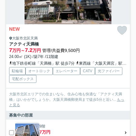
NEW
大阪市北区天満
アクティ天満橋
7
7.2
万円～
万円
管理/共益費9,500円
24.00㎡ (1K) /築7年 /11階建
地下鉄谷町線「天満橋」駅 徒歩7分
東西線「大阪天満宮」駅 徒歩7分
駐輪場
オートロック
エレベーター
CATV
光ファイバー
宅配ボックス
大阪市北区エリアでの住まいなら、住み心地も快適な「アクティ天満
橋」はいかがでしょうか。大阪天満橋郵便局まで徒歩5分と近い...
もっ
と見る
募集中の部屋
9階
7万円