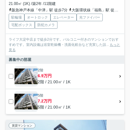
21.00㎡ (1K) /築2年 /11階建
阪急神戸本線「中津」駅 徒歩7分
大阪環状線「福島」駅 徒歩13分
駐輪場
オートロック
エレベーター
光ファイバー
宅配ボックス
防犯カメラ
ライフ大淀中店まで徒歩2分です。バルコニー付きのマンションでおす
すめです。室内設備は浴室乾燥機・洗面化粧台など充実した設...
もっと
見る
募集中の部屋
2階
6.9万円
2階 / 21.00㎡ / 1K
5階
7.2万円
5階 / 21.00㎡ / 1K
賃貸マンション