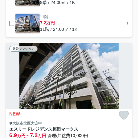
9階 / 24.00㎡ / 1K
11階
7.2万円
11階 / 24.00㎡ / 1K
賃貸マンション
NEW
大阪市北区大淀中
エスリードレジデンス梅田マークス
6.9
7.2
万円～
万円
管理/共益費10,000円