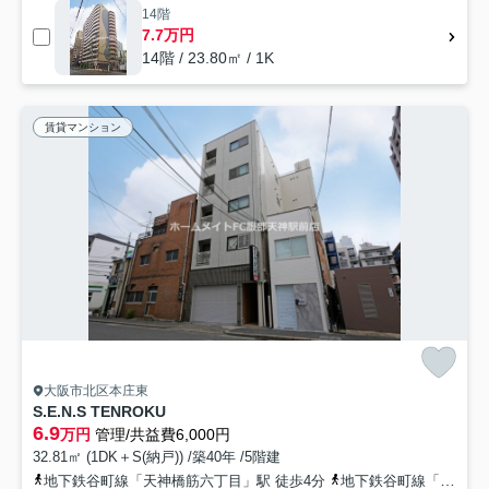
14階
7.7万円
14階 / 23.80㎡ / 1K
賃貸マンション
大阪市北区本庄東
S.E.N.S TENROKU
6.9
万円
管理/共益費6,000円
32.81㎡ (1DK＋S(納戸)) /築40年 /5階建
地下鉄谷町線「天神橋筋六丁目」駅 徒歩4分
地下鉄谷町線「中崎町」駅 徒歩10分