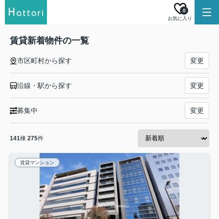
0
お気に入り
賃貸新着物件の一覧
市区町村から探す
変更
沿線・駅から探す
変更
募集中
変更
141
棟
275
件
賃貸マンション