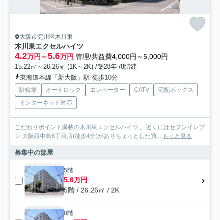
大阪市淀川区木川東
木川東エクセルハイツ
4.2
5.6
万円～
万円
管理/共益費4,000円～5,000円
15.22㎡～26.26㎡ (1K～2K) /築28年 /8階建
東海道本線「新大阪」駅 徒歩10分
駐輪場
オートロック
エレベーター
CATV
宅配ボックス
インターネット対応
こだわりポイント満載の木川東エクセルハイツ 。近くにはセブンイレブ
ン 大阪西中島6丁目店(徒歩4分)がありちょっとした買...
もっと見る
募集中の部屋
5階
5.6万円
5階 / 26.26㎡ / 2K
8階