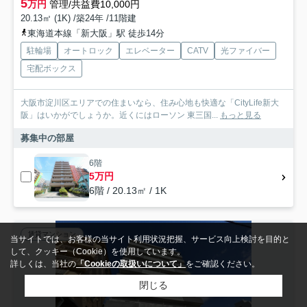
5
万円
管理/共益費10,000円
20.13㎡ (1K) /築24年 /11階建
東海道本線「新大阪」駅 徒歩14分
駐輪場
オートロック
エレベーター
CATV
光ファイバー
宅配ボックス
大阪市淀川区エリアでの住まいなら、住み心地も快適な「CityLife新大
阪」はいかがでしょうか。近くにはローソン 東三国...
もっと見る
募集中の部屋
6階
5万円
6階 / 20.13㎡ / 1K
賃貸マンション
当サイトでは、お客様の当サイト利用状況把握、サービス向上検討を目的と
して、クッキー（Cookie）を使用しています。
詳しくは、当社の
「Cookieの取扱いについて」
をご確認ください。
閉じる