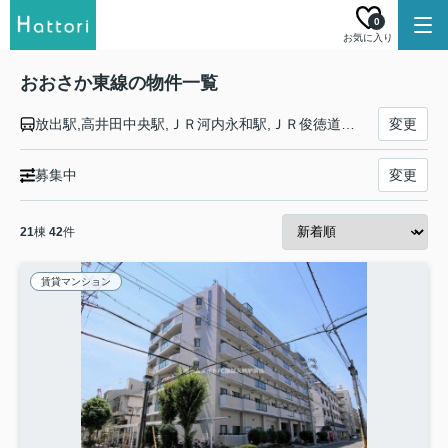
0
お気に入り
おおさか東線の物件一覧
放出駅,高井田中央駅,ＪＲ河内永和駅,ＪＲ俊徳道駅,ＪＲ長瀬駅,衣摺加美北駅,新加美駅,久宝寺駅,大阪駅,新大阪駅,南吹田駅,ＪＲ淡路駅,城北公園通駅,ＪＲ野江駅,鴫野駅
変更
募集中
変更
21
棟
42
件
賃貸マンション