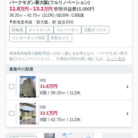
パークモダン新大阪(フルリノベーション)
11.8
13.1
万円～
万円
管理/共益費15,000円
39.20㎡～42.70㎡ (1LDK) /築28年 /13階建
東海道本線「新大阪」駅 徒歩10分
駐輪場
オートロック
エレベーター
宅配ボックス
インターネット対応
防犯カメラ
東海道本線新大阪駅周辺への引っ越しをお考えなら「パークモダン新大
阪(フルリノベーション)」。日用品やDIYの買い物にもお...
もっと見る
募集中の部屋
6階
11.8万円
6階 / 39.20㎡ / 1LDK
9階
13.1万円
9階 / 42.70㎡ / 1LDK