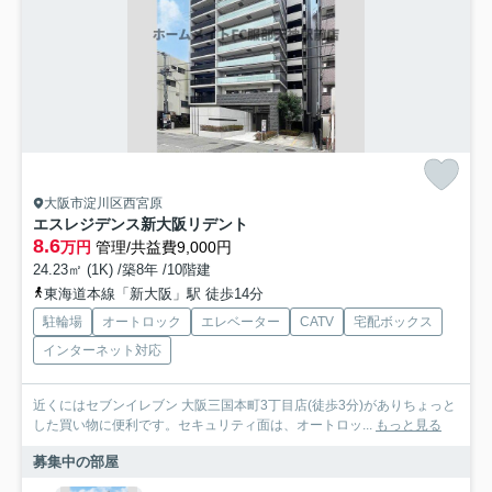
大阪市淀川区西宮原
エスレジデンス新大阪リデント
8.6
万円
管理/共益費9,000円
24.23㎡ (1K) /築8年 /10階建
東海道本線「新大阪」駅 徒歩14分
駐輪場
オートロック
エレベーター
CATV
宅配ボックス
インターネット対応
近くにはセブンイレブン 大阪三国本町3丁目店(徒歩3分)がありちょっと
した買い物に便利です。セキュリティ面は、オートロッ...
もっと見る
募集中の部屋