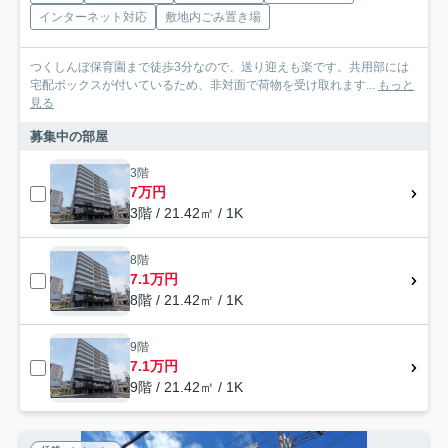
インターネット対応
敷地内ごみ置き場
つくしんぼ保育園まで徒歩3分なので、送り迎えも楽です。共用部には
宅配ボックスが付いているため、非対面で荷物を受け取れます...
もっと
見る
募集中の部屋
3階
7万円
3階 / 21.42㎡ / 1K
8階
7.1万円
8階 / 21.42㎡ / 1K
9階
7.1万円
9階 / 21.42㎡ / 1K