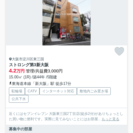
大阪市淀川区東三国
ストロング第3新大阪
4.2
万円
管理/共益費3,000円
15.00㎡ (1R) /築44年 /5階建
東海道本線「新大阪」駅 徒歩17分
駐輪場
CATV
インターネット対応
敷地内ごみ置き場
公共下水
近くにはセブンイレブン 大阪東三国2丁目店(徒歩2分)がありちょっとし
た買い物に便利です。実際に見てみないことにはお部屋...
もっと見る
募集中の部屋