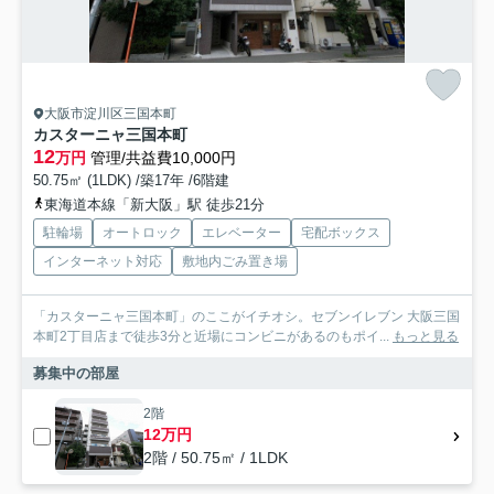
大阪市淀川区三国本町
カスターニャ三国本町
12
万円
管理/共益費10,000円
50.75㎡ (1LDK) /築17年 /6階建
東海道本線「新大阪」駅 徒歩21分
駐輪場
オートロック
エレベーター
宅配ボックス
インターネット対応
敷地内ごみ置き場
「カスターニャ三国本町」のここがイチオシ。セブンイレブン 大阪三国
本町2丁目店まで徒歩3分と近場にコンビニがあるのもポイ...
もっと見る
募集中の部屋
2階
12万円
2階 / 50.75㎡ / 1LDK