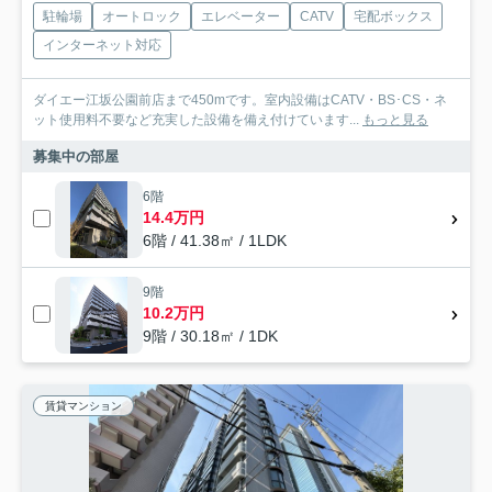
駐輪場
オートロック
エレベーター
CATV
宅配ボックス
インターネット対応
ダイエー江坂公園前店まで450mです。室内設備はCATV・BS･CS・ネ
ット使用料不要など充実した設備を備え付けています...
もっと見る
募集中の部屋
6階
14.4万円
6階 / 41.38㎡ / 1LDK
9階
10.2万円
9階 / 30.18㎡ / 1DK
賃貸マンション