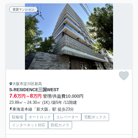
賃貸マンション
大阪市淀川区新高
S-RESIDENCE三国WEST
7.6
8
万円～
万円
管理/共益費10,000円
23.89㎡～24.30㎡ (1K) /築5年 /11階建
東海道本線「新大阪」駅 徒歩23分
駐輪場
オートロック
エレベーター
宅配ボックス
インターネット対応
防犯カメラ