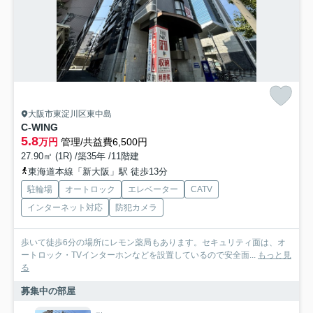
大阪市東淀川区東中島
C-WING
5.8
万円
管理/共益費6,500円
27.90㎡ (1R) /築35年 /11階建
東海道本線「新大阪」駅 徒歩13分
駐輪場
オートロック
エレベーター
CATV
インターネット対応
防犯カメラ
歩いて徒歩6分の場所にレモン薬局もあります。セキュリティ面は、オ
ートロック・TVインターホンなどを設置しているので安全面...
もっと見
る
募集中の部屋