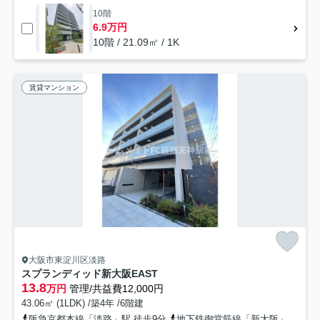
10階
6.9万円
10階 / 21.09㎡ / 1K
賃貸マンション
大阪市東淀川区淡路
スプランディッド新大阪EAST
13.8
万円
管理/共益費12,000円
43.06㎡ (1LDK) /築4年 /6階建
阪急京都本線「淡路」駅 徒歩9分
地下鉄御堂筋線「新大阪」駅 徒歩12分