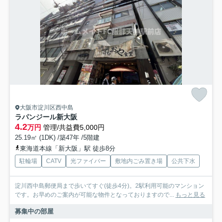
大阪市淀川区西中島
ラパンジール新大阪
4.2
万円
管理/共益費5,000円
25.19㎡ (1DK) /築47年 /5階建
東海道本線「新大阪」駅 徒歩8分
駐輪場
CATV
光ファイバー
敷地内ごみ置き場
公共下水
淀川西中島郵便局まで歩いてすぐ(徒歩4分)。2駅利用可能のマンション
です。お早めのご案内が可能な物件となっておりますので...
もっと見る
募集中の部屋