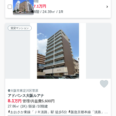
8階
7.1万円
8階 / 24.39㎡ / 1R
賃貸マンション
大阪市東淀川区菅原
アドバンス大阪ルアナ
8.1
万円
管理/共益費5,600円
27.86㎡ (1K) /新築 /10階建
おおさか東線「ＪＲ淡路」駅 徒歩5分
阪急京都本線「淡路」駅 徒歩10分