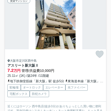
賃貸マンション
大阪市淀川区西中島
アスリート新大阪Ⅱ
7.2
万円
管理/共益費10,000円
25.11㎡ (1K) /築24年 /11階建
地下鉄御堂筋線「新大阪」駅 徒歩5分
東海道本線「新大阪」駅 徒歩6分
駐輪場
オートロック
エレベーター
光ファイバー
宅配ボックス
防犯カメラ
近くにはローソン 西中島店(徒歩3分)がありちょっとした買い物に便利
です。室内設備はシステムキッチン・ネット使用料不要な...
もっと見る