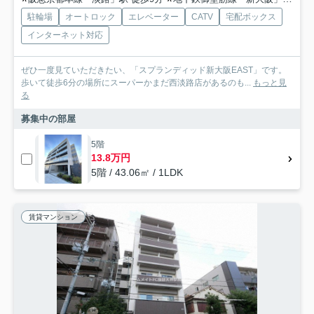
駐輪場
オートロック
エレベーター
CATV
宅配ボックス
インターネット対応
ぜひ一度見ていただきたい、「スプランディッド新大阪EAST」です。
歩いて徒歩6分の場所にスーパーかまだ西淡路店があるのも...
もっと見
る
募集中の部屋
5階
13.8万円
5階 / 43.06㎡ / 1LDK
賃貸マンション