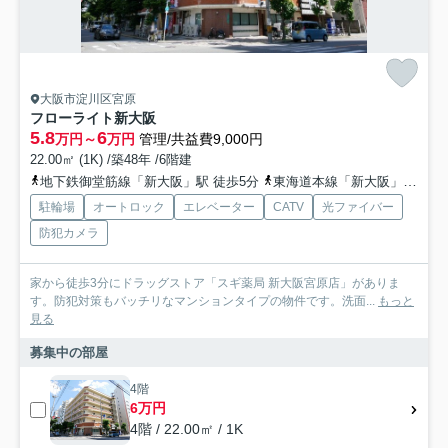
大阪市淀川区宮原
フローライト新大阪
5.8
6
万円～
万円
管理/共益費9,000円
22.00㎡ (1K) /築48年 /6階建
地下鉄御堂筋線「新大阪」駅 徒歩5分
東海道本線「新大阪」駅 徒歩8分
駐輪場
オートロック
エレベーター
CATV
光ファイバー
防犯カメラ
家から徒歩3分にドラッグストア「スギ薬局 新大阪宮原店」がありま
す。防犯対策もバッチリなマンションタイプの物件です。洗面...
もっと
見る
募集中の部屋
4階
6万円
4階 / 22.00㎡ / 1K