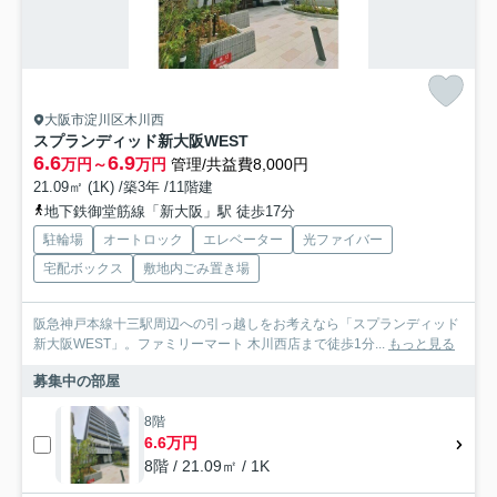
大阪市淀川区木川西
スプランディッド新大阪WEST
6.6
6.9
万円～
万円
管理/共益費8,000円
21.09㎡ (1K) /築3年 /11階建
地下鉄御堂筋線「新大阪」駅 徒歩17分
駐輪場
オートロック
エレベーター
光ファイバー
宅配ボックス
敷地内ごみ置き場
阪急神戸本線十三駅周辺への引っ越しをお考えなら「スプランディッド
新大阪WEST」。ファミリーマート 木川西店まで徒歩1分...
もっと見る
募集中の部屋
8階
6.6万円
8階 / 21.09㎡ / 1K