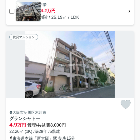
4階
4.2万円
4階 / 25.19㎡ / 1DK
賃貸マンション
大阪市淀川区木川東
グランシャトー
4.9
万円
管理/共益費8,000円
22.26㎡ (1K) /築29年 /5階建
東海道本線「新大阪」駅 徒歩15分