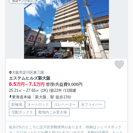
賃貸マンション
大阪市淀川区東三国
エステムヒルズ新大阪
6.5
7.1
万円～
万円
管理/共益費9,000円
25.21㎡～27.65㎡ (1K) /築22年 /11階建
東海道本線「新大阪」駅 徒歩13分
駐輪場
オートロック
エレベーター
光ファイバー
宅配ボックス
敷地内ごみ置き場
徒歩2分のところに淀川宮原郵便局があります。収納はシューズボック
ス・クロゼットなどが備え付けられているので、衣類や日用品...
もっと