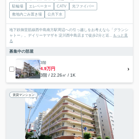
駐輪場
エレベーター
CATV
光ファイバー
敷地内ごみ置き場
公共下水
地下鉄御堂筋線西中島南方駅周辺への引っ越しをお考えなら「グランシ
ャトー」。デイリーヤマザキ 淀川西中島店まで徒歩2分と近...
もっと見
る
募集中の部屋
3階
4.9万円
3階 / 22.26㎡ / 1K
賃貸マンション