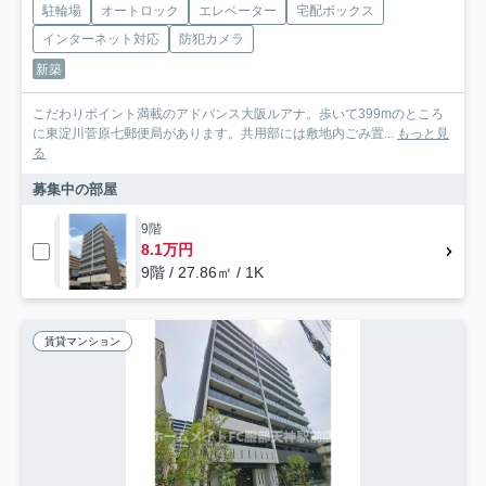
駐輪場
オートロック
エレベーター
宅配ボックス
インターネット対応
防犯カメラ
新築
こだわりポイント満載のアドバンス大阪ルアナ。歩いて399mのところ
に東淀川菅原七郵便局があります。共用部には敷地内ごみ置...
もっと見
る
募集中の部屋
9階
8.1万円
9階 / 27.86㎡ / 1K
賃貸マンション