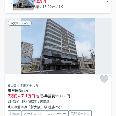
4.2万円
8階 / 15.22㎡ / 1K
賃貸マンション
大阪市淀川区十八条
東三国Noah
7
7.1
万円～
万円
管理/共益費12,000円
21.42㎡ (1K) /築2年 /10階建
東海道本線「新大阪」駅 徒歩25分
駐輪場
オートロック
エレベーター
宅配ボックス