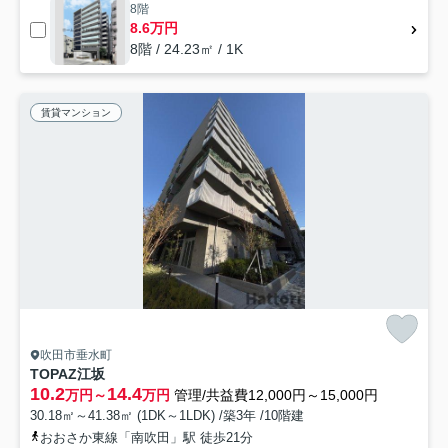
8階
8.6万円
8階 / 24.23㎡ / 1K
賃貸マンション
吹田市垂水町
TOPAZ江坂
10.2
14.4
万円～
万円
管理/共益費12,000円～15,000円
30.18㎡～41.38㎡ (1DK～1LDK) /築3年 /10階建
おおさか東線「南吹田」駅 徒歩21分