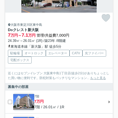
大阪市東淀川区東中島
Doクレスト新大阪
7
7.1
万円～
万円
管理/共益費7,000円
24.39㎡～26.01㎡ (1R) /築23年 /8階建
東海道本線「新大阪」駅 徒歩5分
駐輪場
オートロック
エレベーター
CATV
光ファイバー
宅配ボックス
近くにはセブンイレブン 大阪東中島1丁目店(徒歩2分)がありちょっとし
た買い物に便利です。防犯対策もバッチリなマンション...
もっと見る
募集中の部屋
7階
7万円
7階 / 26.01㎡ / 1R