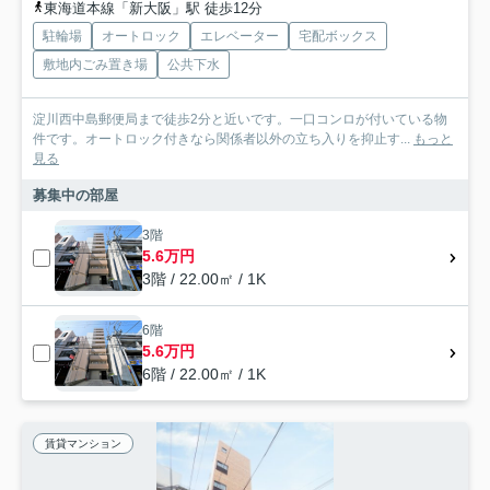
東海道本線「新大阪」駅 徒歩12分
駐輪場
オートロック
エレベーター
宅配ボックス
敷地内ごみ置き場
公共下水
淀川西中島郵便局まで徒歩2分と近いです。一口コンロが付いている物
件です。オートロック付きなら関係者以外の立ち入りを抑止す...
もっと
見る
募集中の部屋
3階
5.6万円
3階 / 22.00㎡ / 1K
6階
5.6万円
6階 / 22.00㎡ / 1K
賃貸マンション