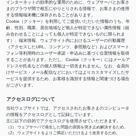
インターネットの効率的な運用のために、ウェブサーバとお客さ
まのブラウザ間で相互にやりとりされる情報で、お客さまの使用
する情報端末機に保存されることがあります。
Cookie（クッキー）を利用してご提供いただいた情報のうち、年
齢、性別、職業、居住地域など個人が特定できない属性情報（組
み合わせることによっても個人が特定できないものに限られま
す）、端末情報、ウェブサイト内におけるユーザーの行動履歴
（アクセスしたURL、コンテンツ、参照順など）およびスマート
フォン等利用時のユーザー承諾・申込みに基づく位置情報を取得
することがあります。ただし、Cookie（クッキー）にはメールア
ドレスや氏名などの個人情報は一切含まれません。なお、会員向
けサービス・メール配信などにおいてはよりカスタマイズしたサ
ービスを提供するため、お客様を識別する情報と関連づける場合
がございます。
アクセスログについて
当社ウェブサイトでは、アクセスされたお客さまのコンピュータ
の情報をアクセスログとして記録しています。
主に以下の目的でアクセスログを使用させていただきます。
（1） ウェブサーバで発生した問題の原因を突き止め解決するため。
（2） ウェブサイトをよりご満足いただけるよう改良するため。