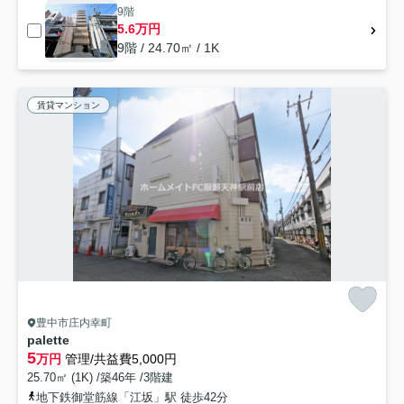
9階
5.6万円
9階 / 24.70㎡ / 1K
賃貸マンション
豊中市庄内幸町
palette
5
万円
管理/共益費5,000円
25.70㎡ (1K) /築46年 /3階建
地下鉄御堂筋線「江坂」駅 徒歩42分