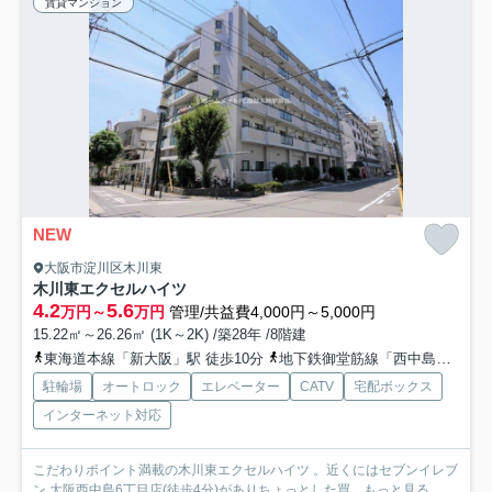
賃貸マンション
NEW
大阪市淀川区木川東
木川東エクセルハイツ
4.2
5.6
万円～
万円
管理/共益費4,000円～5,000円
15.22㎡～26.26㎡ (1K～2K) /築28年 /8階建
東海道本線「新大阪」駅 徒歩10分
地下鉄御堂筋線「西中島南方」駅 徒歩10分
駐輪場
オートロック
エレベーター
CATV
宅配ボックス
インターネット対応
こだわりポイント満載の木川東エクセルハイツ 。近くにはセブンイレブ
ン 大阪西中島6丁目店(徒歩4分)がありちょっとした買...
もっと見る