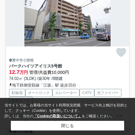
豊中市小曽根
パークハイツアイリス5号館
12.7
万円
管理/共益費10,000円
74.02㎡ (3LDK) /築30年 /8階建
地下鉄御堂筋線「江坂」駅 徒歩15分
駐輪場
オートロック
エレベーター
CATV
光ファイバー
防犯カメラ
当サイトでは、お客様の当サイト利用状況把握、サービス向上検討を目的と
して、クッキー（Cookie）を使用しています。
3LDKのお部屋はいかがでしょうか。ご高齢の方、入居歓迎です。セキ
詳しくは、当社の
「Cookieの取扱いについて」
をご確認ください。
ュリティ面は、TVインターホン・オートロックなどを備え...
もっと見る
閉じる
募集中の部屋