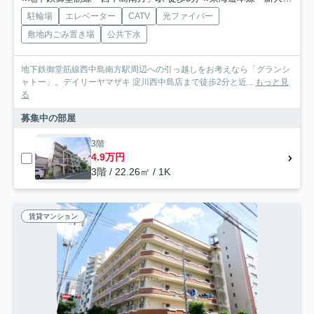
駐輪場
エレベーター
CATV
光ファイバー
敷地内ごみ置き場
公共下水
地下鉄御堂筋線西中島南方駅周辺への引っ越しをお考えなら「グランシ
ャトー」。デイリーヤマザキ 淀川西中島店まで徒歩2分と近...
もっと見
る
募集中の部屋
3階
4.9万円
3階 / 22.26㎡ / 1K
賃貸マンション