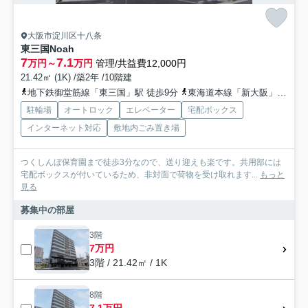
大阪市淀川区十八条
東三国Noah
7
7.1
万円～
万円
管理/共益費12,000円
21.42㎡ (1K) /築2年 /10階建
地下鉄御堂筋線「東三国」駅 徒歩9分
東海道本線「新大阪」駅 徒歩25分
駐輪場
オートロック
エレベーター
宅配ボックス
インターネット対応
敷地内ごみ置き場
つくしんぼ保育園まで徒歩3分なので、送り迎えも楽です。共用部には
宅配ボックスが付いているため、非対面で荷物を受け取れます...
もっと
見る
募集中の部屋
3階
7万円
3階 / 21.42㎡ / 1K
8階