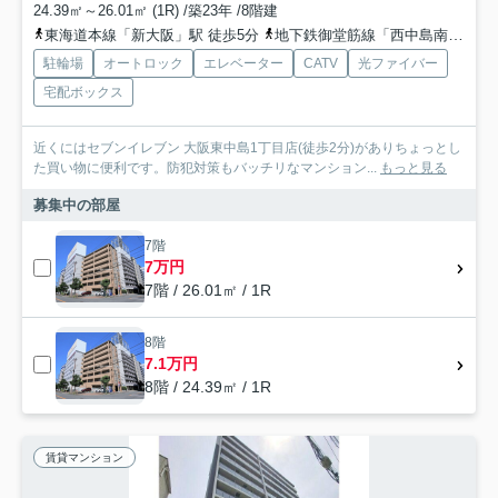
24.39㎡～26.01㎡ (1R) /築23年 /8階建
東海道本線「新大阪」駅 徒歩5分
地下鉄御堂筋線「西中島南方」駅 徒歩7分
駐輪場
オートロック
エレベーター
CATV
光ファイバー
宅配ボックス
近くにはセブンイレブン 大阪東中島1丁目店(徒歩2分)がありちょっとし
た買い物に便利です。防犯対策もバッチリなマンション...
もっと見る
募集中の部屋
7階
7万円
7階 / 26.01㎡ / 1R
8階
7.1万円
8階 / 24.39㎡ / 1R
賃貸マンション