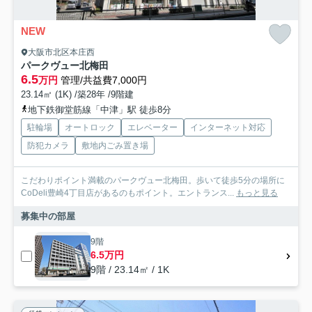
NEW
大阪市北区本庄西
パークヴュー北梅田
6.5
万円
管理/共益費7,000円
23.14㎡ (1K) /築28年 /9階建
地下鉄御堂筋線「中津」駅 徒歩8分
駐輪場
オートロック
エレベーター
インターネット対応
防犯カメラ
敷地内ごみ置き場
こだわりポイント満載のパークヴュー北梅田。歩いて徒歩5分の場所に
CoDeli豊崎4丁目店があるのもポイント。エントランス...
もっと見る
募集中の部屋
9階
6.5万円
9階 / 23.14㎡ / 1K