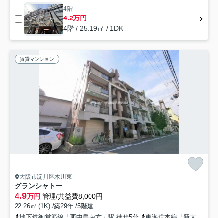
4階
4.2万円
4階 / 25.19㎡ / 1DK
賃貸マンション
大阪市淀川区木川東
グランシャトー
4.9
万円
管理/共益費8,000円
22.26㎡ (1K) /築29年 /5階建
地下鉄御堂筋線「西中島南方」駅 徒歩5分
東海道本線「新大阪」駅 徒歩15分