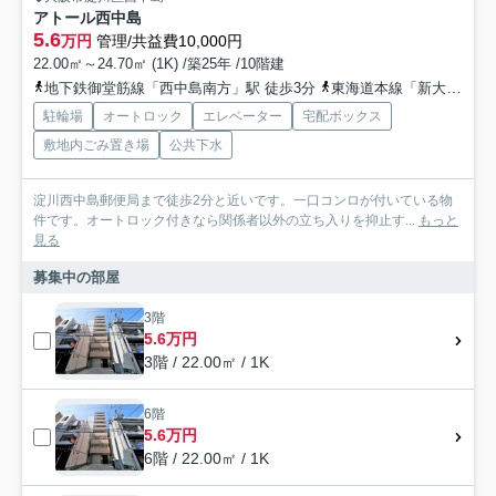
アトール西中島
5.6
万円
管理/共益費10,000円
22.00㎡～24.70㎡ (1K) /築25年 /10階建
地下鉄御堂筋線「西中島南方」駅 徒歩3分
東海道本線「新大阪」駅 徒歩12分
駐輪場
オートロック
エレベーター
宅配ボックス
敷地内ごみ置き場
公共下水
淀川西中島郵便局まで徒歩2分と近いです。一口コンロが付いている物
件です。オートロック付きなら関係者以外の立ち入りを抑止す...
もっと
見る
募集中の部屋
3階
5.6万円
3階 / 22.00㎡ / 1K
6階
5.6万円
6階 / 22.00㎡ / 1K