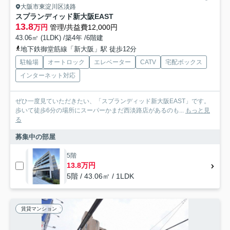
大阪市東淀川区淡路
スプランディッド新大阪EAST
13.8
万円
管理/共益費12,000円
43.06㎡ (1LDK) /築4年 /6階建
地下鉄御堂筋線「新大阪」駅 徒歩12分
駐輪場
オートロック
エレベーター
CATV
宅配ボックス
インターネット対応
ぜひ一度見ていただきたい、「スプランディッド新大阪EAST」です。
歩いて徒歩6分の場所にスーパーかまだ西淡路店があるのも...
もっと見
る
募集中の部屋
5階
13.8万円
5階 / 43.06㎡ / 1LDK
賃貸マンション