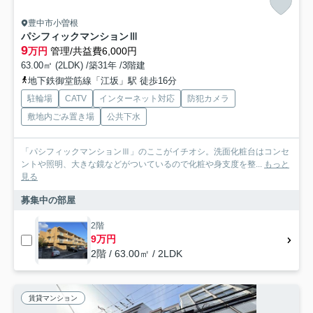
豊中市小曽根
パシフィックマンションⅢ
9
万円
管理/共益費6,000円
63.00㎡ (2LDK) /築31年 /3階建
地下鉄御堂筋線「江坂」駅 徒歩16分
駐輪場
CATV
インターネット対応
防犯カメラ
敷地内ごみ置き場
公共下水
「パシフィックマンションⅢ」のここがイチオシ。洗面化粧台はコンセ
ントや照明、大きな鏡などがついているので化粧や身支度を整...
もっと
見る
募集中の部屋
2階
9万円
2階 / 63.00㎡ / 2LDK
賃貸マンション