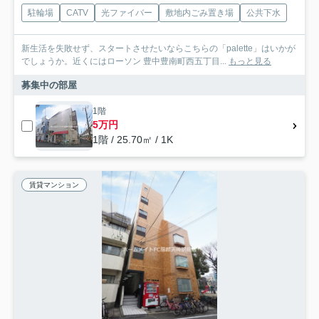
駐輪場
CATV
光ファイバー
敷地内ごみ置き場
公共下水
新生活を失敗せず、スタートさせたいならこちらの「palette」はいかが
でしょうか。近くにはローソン 豊中豊南町西五丁目...
もっと見る
募集中の部屋
1階
5万円
1階 / 25.70㎡ / 1K
賃貸マンション