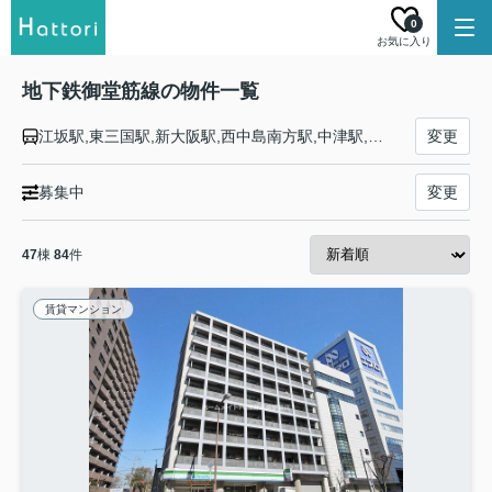
0
お気に入り
地下鉄御堂筋線の物件一覧
江坂駅,東三国駅,新大阪駅,西中島南方駅,中津駅,大阪駅,淀屋橋駅,本町駅,心斎橋駅,なんば駅,大国町駅,動物園前駅,天王寺駅,昭和町駅,西田辺駅,長居駅,あびこ駅,北花田駅,新金岡駅,なかもず駅
変更
募集中
変更
47
棟
84
件
賃貸マンション