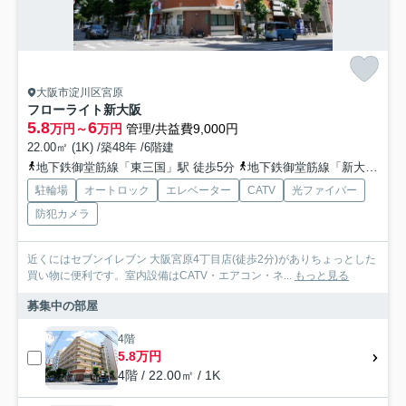
大阪市淀川区宮原
フローライト新大阪
5.8
6
万円～
万円
管理/共益費9,000円
22.00㎡ (1K) /築48年 /6階建
地下鉄御堂筋線「東三国」駅 徒歩5分
地下鉄御堂筋線「新大阪」駅 徒歩5分
駐輪場
オートロック
エレベーター
CATV
光ファイバー
防犯カメラ
近くにはセブンイレブン 大阪宮原4丁目店(徒歩2分)がありちょっとした
買い物に便利です。室内設備はCATV・エアコン・ネ...
もっと見る
募集中の部屋
4階
5.8万円
4階 / 22.00㎡ / 1K