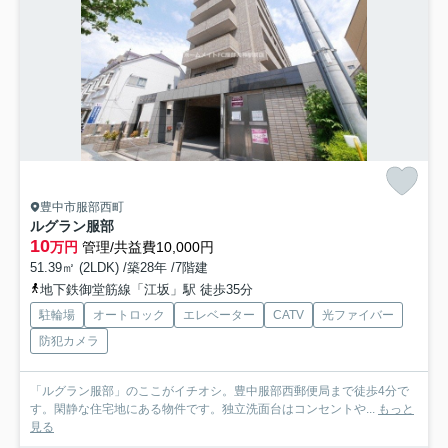
豊中市服部西町
ルグラン服部
10
万円
管理/共益費10,000円
51.39㎡ (2LDK) /築28年 /7階建
地下鉄御堂筋線「江坂」駅 徒歩35分
駐輪場
オートロック
エレベーター
CATV
光ファイバー
防犯カメラ
「ルグラン服部」のここがイチオシ。豊中服部西郵便局まで徒歩4分で
す。閑静な住宅地にある物件です。独立洗面台はコンセントや...
もっと
見る