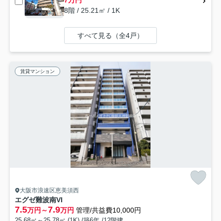
7万円
8階 / 25.21㎡ / 1K
すべて見る（全4戸）
賃貸マンション
大阪市浪速区恵美須西
エグゼ難波南VI
7.5
7.9
万円～
万円
管理/共益費10,000円
25.68㎡～25.78㎡ (1K) /築6年 /12階建