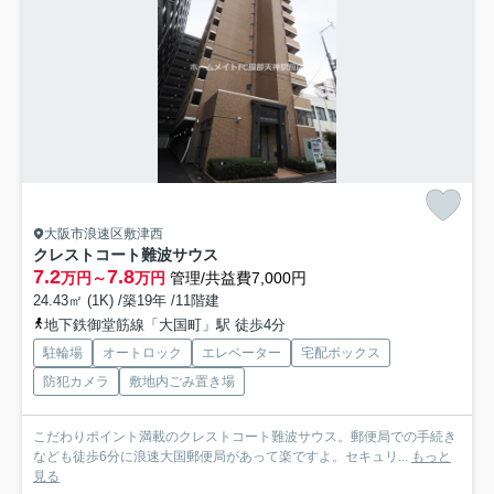
大阪市浪速区敷津西
クレストコート難波サウス
7.2
7.8
万円～
万円
管理/共益費7,000円
24.43㎡ (1K) /築19年 /11階建
地下鉄御堂筋線「大国町」駅 徒歩4分
駐輪場
オートロック
エレベーター
宅配ボックス
防犯カメラ
敷地内ごみ置き場
こだわりポイント満載のクレストコート難波サウス。郵便局での手続き
なども徒歩6分に浪速大国郵便局があって楽ですよ。セキュリ...
もっと
見る