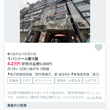
大阪市淀川区西中島
ラパンジール新大阪
4.2
万円
管理/共益費5,000円
25.19㎡ (1DK) /築47年 /5階建
地下鉄御堂筋線「西中島南方」駅 徒歩5分
東海道本線「新大阪」駅 徒歩8分
駐輪場
CATV
光ファイバー
敷地内ごみ置き場
公共下水
淀川西中島郵便局まで歩いてすぐ(徒歩4分)。2駅利用可能のマンション
です。お早めのご案内が可能な物件となっておりますので...
もっと見る
募集中の部屋