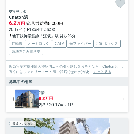
豊中市浜
Chaton浜
6.2
万円
管理/共益費5,000円
20.17㎡ (1R) /築4年 /3階建
地下鉄御堂筋線「江坂」駅 徒歩26分
駐輪場
オートロック
CATV
光ファイバー
宅配ボックス
敷地内ごみ置き場
阪急宝塚本線服部天神駅周辺への引っ越しをお考えなら「Chaton浜」。
近くにはファミリーマート 豊中浜店(徒歩4分)があ...
もっと見る
募集中の部屋
2階
6.2万円
2階 / 20.17㎡ / 1R
賃貸マンション