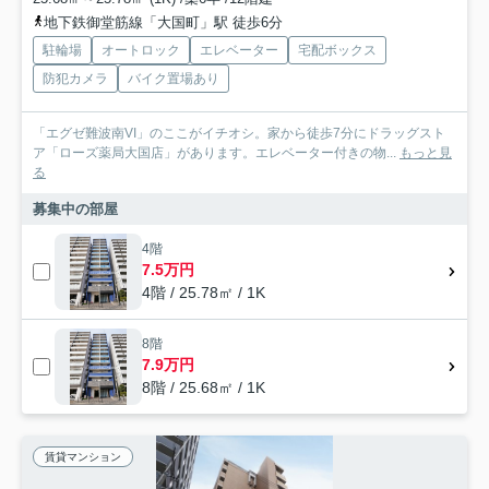
地下鉄御堂筋線「大国町」駅 徒歩6分
駐輪場
オートロック
エレベーター
宅配ボックス
防犯カメラ
バイク置場あり
「エグゼ難波南VI」のここがイチオシ。家から徒歩7分にドラッグスト
ア「ローズ薬局大国店」があります。エレベーター付きの物...
もっと見
る
募集中の部屋
4階
7.5万円
4階 / 25.78㎡ / 1K
8階
7.9万円
8階 / 25.68㎡ / 1K
賃貸マンション