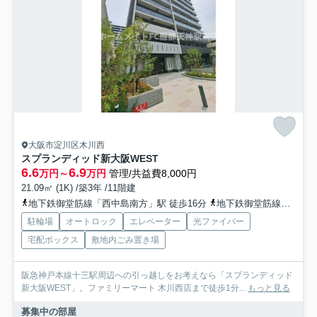
大阪市淀川区木川西
スプランディッド新大阪WEST
6.6
6.9
万円～
万円
管理/共益費8,000円
21.09㎡ (1K) /築3年 /11階建
地下鉄御堂筋線「西中島南方」駅 徒歩16分
地下鉄御堂筋線「新大阪」駅 徒歩17分
駐輪場
オートロック
エレベーター
光ファイバー
宅配ボックス
敷地内ごみ置き場
阪急神戸本線十三駅周辺への引っ越しをお考えなら「スプランディッド
新大阪WEST」。ファミリーマート 木川西店まで徒歩1分...
もっと見る
募集中の部屋