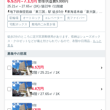
6.5
7.1
万円～
万円
管理/共益費9,000円
25.21㎡～27.65㎡ (1K) /築22年 /11階建
地下鉄御堂筋線「東三国」駅 徒歩5分
東海道本線「新大阪」駅 徒歩13分
駐輪場
オートロック
エレベーター
光ファイバー
宅配ボックス
敷地内ごみ置き場
徒歩2分のところに淀川宮原郵便局があります。収納はシューズボック
ス・クロゼットなどが備え付けられているので、衣類や日用品...
もっと
見る
募集中の部屋
2階
6.5万円
2階 / 25.21㎡ / 1K
4階
6.8万円
4階 / 27.65㎡ / 1K
8階