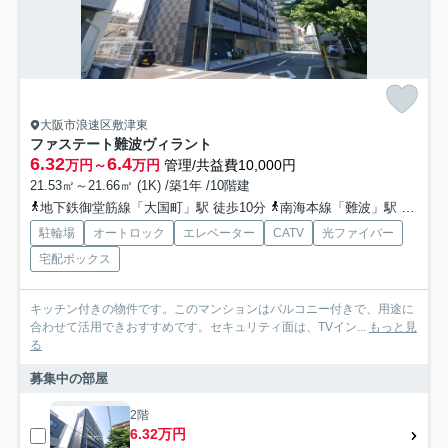
大阪市浪速区敷津東
ファステート難波ヴィラント
6.32
6.4
万円～
万円
管理/共益費10,000円
21.53㎡～21.66㎡ (1K) /築1年 /10階建
地下鉄御堂筋線「大国町」駅 徒歩10分
南海本線「難波」駅 徒歩10分
駐輪場
オートロック
エレベーター
CATV
光ファイバー
宅配ボックス
キッチン付きの物件です。このマンションはバルコニー付きで、用途に
合わせて活用できおすすめです。セキュリティ面は、TVイン...
もっと見
る
募集中の部屋
2階
6.32万円