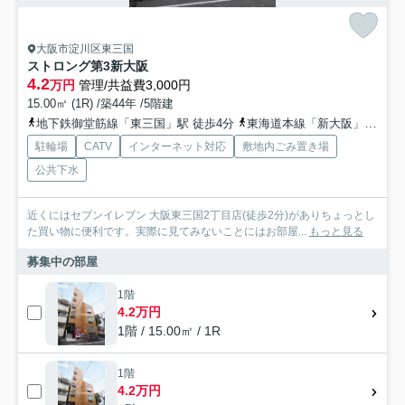
大阪市淀川区東三国
ストロング第3新大阪
4.2
万円
管理/共益費3,000円
15.00㎡ (1R) /築44年 /5階建
地下鉄御堂筋線「東三国」駅 徒歩4分
東海道本線「新大阪」駅 徒歩17分
駐輪場
CATV
インターネット対応
敷地内ごみ置き場
公共下水
近くにはセブンイレブン 大阪東三国2丁目店(徒歩2分)がありちょっとし
た買い物に便利です。実際に見てみないことにはお部屋...
もっと見る
募集中の部屋
1階
4.2万円
1階 / 15.00㎡ / 1R
1階
4.2万円