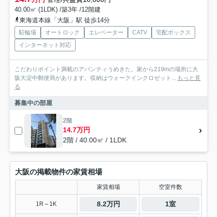
40.00㎡ (1LDK) /築3年 /12階建
東海道本線「大阪」駅 徒歩14分
駐輪場
オートロック
エレベーター
CATV
宅配ボックス
インターネット対応
こだわりポイント満載のアバンティうめきた。家から219mの場所に大
阪大淀中郵便局があります。収納はウォークインクロゼット...
もっと見
る
募集中の部屋
2階
14.7万円
2階 / 40.00㎡ / 1LDK
大阪の掲載物件の家賃相場
家賃相場
空室件数
8.2万円
1室
1R～1K