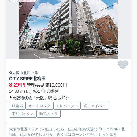
大阪市北区中津
CITY SPIRE北梅田
8.2
万円
管理/共益費10,000円
24.00㎡ (1K) /築17年 /8階建
大阪環状線「大阪」駅 徒歩15分
駐輪場
オートロック
エレベーター
光ファイバー
宅配ボックス
防犯カメラ
大阪市北区エリアでの住まいなら、住み心地も快適な「CITY SPIRE北
梅田」はいかがでしょうか。近くにはローソン 中津...
もっと見る