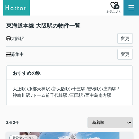
0
お気に入り
東海道本線 大阪駅の物件一覧
大阪駅
変更
募集中
変更
おすすめの駅
大正駅
/
服部天神駅
/
新大阪駅
/
十三駅
/
曽根駅
/
庄内駅
/
神崎川駅
/
ドーム前千代崎駅
/
三国駅
/
西中島南方駅
2
棟
2
件
賃貸マンション