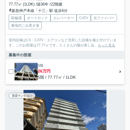
77.77㎡ (1LDK) /築36年 /22階建
阪急神戸本線「十三」駅 徒歩6分
駐輪場
オートロック
エレベーター
CATV
光ファイバー
敷地内ごみ置き場
室内設備はCS・CATV・エアコンなど充実した設備を備え付けていま
す。このお部屋は77.77㎡です。たくさんの陽が差し込...
もっと見る
募集中の部屋
5階
26万円
5階 / 77.77㎡ / 1LDK
賃貸マンション