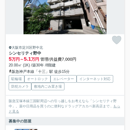
大阪市淀川区野中北
シンセリティ野中
5
5.1
万円～
万円
管理/共益費7,000円
20.00㎡ (1K) /築30年 /8階建
阪急神戸本線「十三」駅 徒歩15分
駐輪場
オートロック
エレベーター
インターネット対応
防犯カメラ
敷地内ごみ置き場
阪急宝塚本線三国駅周辺への引っ越しをお考えなら「シンセリティ野
中」。薬や日用品を買うのに便利なドラッグアカカベ新高店まで...
もっ
と見る
募集中の部屋