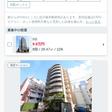
宅配ボックス
家から247mのところに淀川塚本郵便局があります。室内設備はCATV・
エアコン・ネット使用料不要など充実した設備を備え付...
もっと見る
募集中の部屋
8階
9.9万円
8階 / 28.47㎡ / 1DK
賃貸マンション