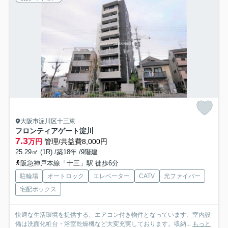
大阪市淀川区十三東
フロンティアゲート淀川
7.3
万円
管理/共益費8,000円
25.29㎡ (1R) /築18年 /9階建
阪急神戸本線「十三」駅 徒歩6分
駐輪場
オートロック
エレベーター
CATV
光ファイバー
宅配ボックス
快適な生活環境を提供する、エアコン付き物件となっています。室内設
備は洗面化粧台・浴室乾燥機など大変充実しております。収納...
もっと