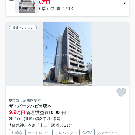
8万円
6階 / 22.36㎡ / 1K
賃貸マンション
大阪市淀川区塚本
ザ・パークハビオ塚本
9.9
万円
管理/共益費10,000円
28.47㎡ (1DK) /築2年 /14階建
阪急神戸本線「十三」駅 徒歩21分
駐輪場
オートロック
エレベーター
CATV
光ファイバー