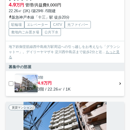
4.9
万円
管理/共益費8,000円
22.26㎡ (1K) /築29年 /5階建
阪急神戸本線「十三」駅 徒歩20分
駐輪場
エレベーター
CATV
光ファイバー
敷地内ごみ置き場
公共下水
地下鉄御堂筋線西中島南方駅周辺への引っ越しをお考えなら「グランシ
ャトー」。デイリーヤマザキ 淀川西中島店まで徒歩2分と近...
もっと見
る
募集中の部屋
3階
4.9万円
3階 / 22.26㎡ / 1K
賃貸マンション