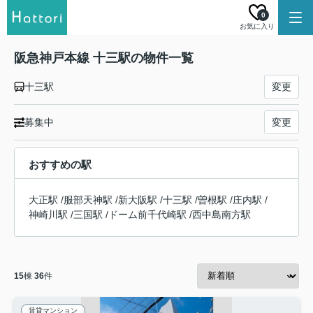
0
お気に入り
阪急神戸本線 十三駅の物件一覧
十三駅
変更
募集中
変更
おすすめの駅
大正駅
/
服部天神駅
/
新大阪駅
/
十三駅
/
曽根駅
/
庄内駅
/
神崎川駅
/
三国駅
/
ドーム前千代崎駅
/
西中島南方駅
15
棟
36
件
賃貸マンション