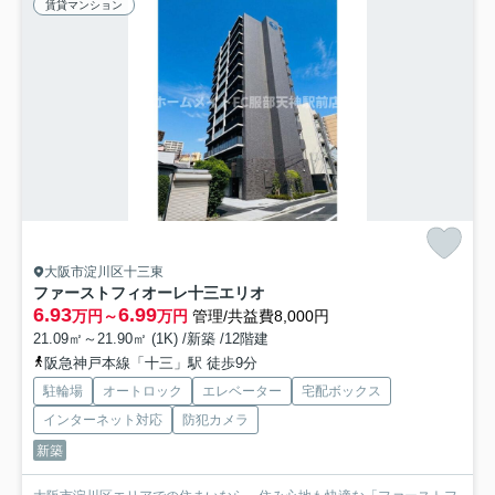
賃貸マンション
大阪市淀川区十三東
ファーストフィオーレ十三エリオ
6.93
6.99
万円～
万円
管理/共益費8,000円
21.09㎡～21.90㎡ (1K) /新築 /12階建
阪急神戸本線「十三」駅 徒歩9分
駐輪場
オートロック
エレベーター
宅配ボックス
インターネット対応
防犯カメラ
新築