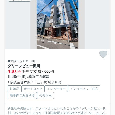
大阪市淀川区田川
グリーンビュー田川
4.8
万円
管理/共益費7,000円
18.30㎡ (1K) /築37年 /5階建
阪急宝塚本線「十三」駅 徒歩10分
駐輪場
オートロック
エレベーター
インターネット対応
敷地内ごみ置き場
公共下水
新生活を失敗せず、スタートさせたいならこちらの「グリーンビュー田
川」はいかがでしょうか。淀川郵便局まで徒歩6分と近いです...
もっと