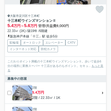
大阪市淀川区十三本町
十三本町ウインズマンションⅡ
5.4
5.6
万円～
万円
管理/共益費8,000円
22.33㎡ (1K) /築19年 /6階建
阪急神戸本線「十三」駅 徒歩5分
駐輪場
オートロック
エレベーター
CATV
インターネット対応
防犯カメラ
こだわりポイント満載の十三本町ウインズマンションⅡ。歩いて徒歩6
分の場所に業務スーパー 十三店があるのもポイント。セキュ...
もっと見
る
募集中の部屋
2階
5.4万円
2階 / 22.33㎡ / 1K
2階