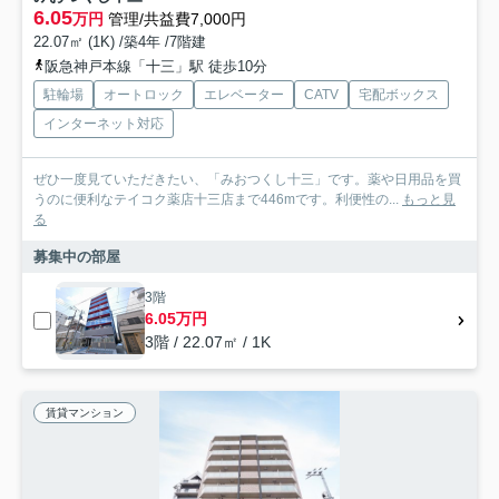
6.05
万円
管理/共益費7,000円
22.07㎡ (1K) /築4年 /7階建
阪急神戸本線「十三」駅 徒歩10分
駐輪場
オートロック
エレベーター
CATV
宅配ボックス
インターネット対応
ぜひ一度見ていただきたい、「みおつくし十三」です。薬や日用品を買
うのに便利なテイコク薬店十三店まで446mです。利便性の...
もっと見
る
募集中の部屋
3階
6.05万円
3階 / 22.07㎡ / 1K
賃貸マンション