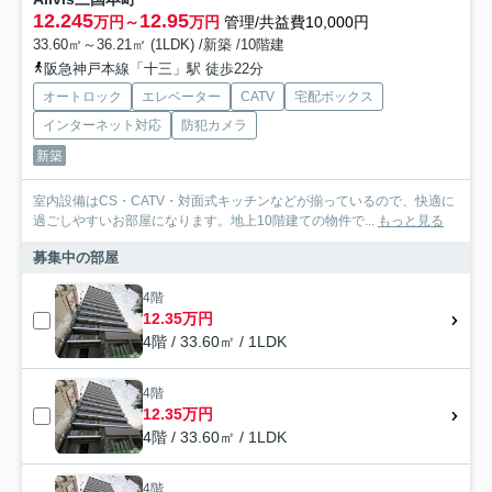
12.245
12.95
万円～
万円
管理/共益費10,000円
33.60㎡～36.21㎡ (1LDK) /新築 /10階建
阪急神戸本線「十三」駅 徒歩22分
オートロック
エレベーター
CATV
宅配ボックス
インターネット対応
防犯カメラ
新築
室内設備はCS・CATV・対面式キッチンなどが揃っているので、快適に
過ごしやすいお部屋になります。地上10階建ての物件で...
もっと見る
募集中の部屋
4階
12.35万円
4階 / 33.60㎡ / 1LDK
4階
12.35万円
4階 / 33.60㎡ / 1LDK
4階