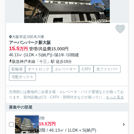
大阪市淀川区木川東
アーバンパーク新大阪
15.5
万円
管理/共益費15,000円
46.13㎡ (1LDK＋S(納戸)) /築1年 /10階建
阪急神戸本線「十三」駅 徒歩18分
駐輪場
オートロック
エレベーター
CATV
光ファイバー
宅配ボックス
共用部には敷地内ごみ置き場・エレベータ・バイク置場などが揃ってお
ります。室内設備はCS・CATV・照明付きなどが揃ってい...
もっと見る
募集中の部屋
2階
15.5万円
2階 / 46.13㎡ / 1LDK＋S(納戸)