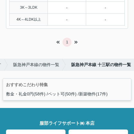
-
-
3K～3LDK
-
-
4K～4LDK以上
1
す
阪急神戸本線の物件一覧
阪急神戸本線 十三駅の物件一覧
おすすめこだわり特集
敷金・礼金0円(58件)
ペット可(50件)
新築物件(17件)
服部ライフサポート㈱ 本店