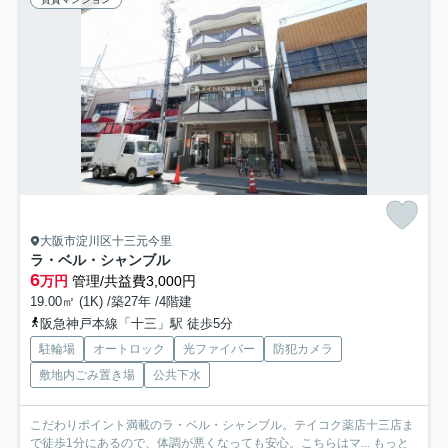
大阪市淀川区十三元今里
ラ・ベル・シャンブル
6
万円
管理/共益費3,000円
19.00㎡ (1K) /築27年 /4階建
阪急神戸本線「十三」駅 徒歩5分
駐輪場
オートロック
光ファイバー
防犯カメラ
敷地内ごみ置き場
公共下水
こだわりポイント満載のラ・ベル・シャンブル。テイコク薬店十三店ま
で徒歩1分にあるので、体調が悪くなっても安心。こちらはマ...
もっと