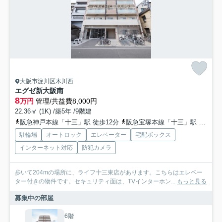
大阪市淀川区木川西
エグゼ新大阪南
8
万円
管理/共益費8,000円
22.36㎡ (1K) /築5年 /9階建
阪急神戸本線「十三」駅 徒歩12分
阪急宝塚本線「十三」駅 徒歩12分
駐輪場
オートロック
エレベーター
宅配ボックス
インターネット対応
防犯カメラ
歩いて204mの場所に、ライフ十三東店があります。こちらはエレベー
ター付きの物件です。セキュリティ面は、TVインターホン...
もっと見る
募集中の部屋
6階