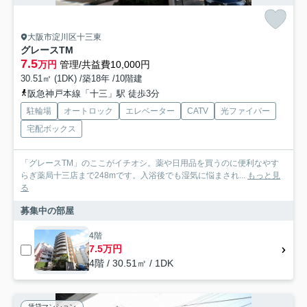
大阪市淀川区十三東
グレースTM
7.5
万円
管理/共益費10,000円
30.51㎡ (1DK) /築18年 /10階建
阪急神戸本線「十三」駅 徒歩3分
駐輪場
オートロック
エレベーター
CATV
光ファイバー
宅配ボックス
「グレースTM」のここがイチオシ。薬や日用品を買うのに便利なやす
らぎ薬局十三店まで248mです。入浴後でも湿気に悩まされ...
もっと見
る
募集中の部屋
4階
7.5万円
4階 / 30.51㎡ / 1DK
賃貸マンション