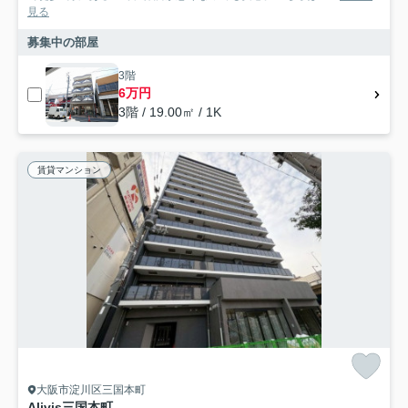
見る
募集中の部屋
3階
6万円
3階 / 19.00㎡ / 1K
賃貸マンション
大阪市淀川区三国本町
Alivis三国本町