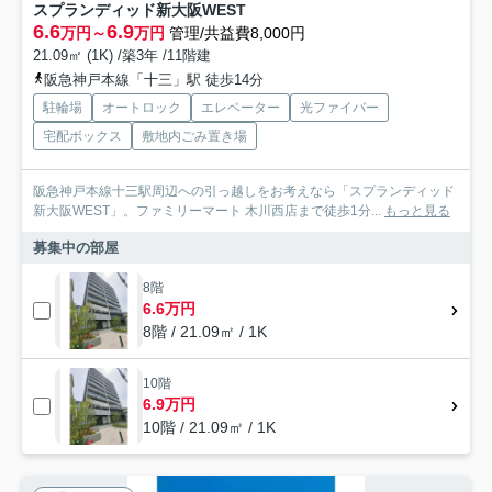
スプランディッド新大阪WEST
6.6
6.9
万円～
万円
管理/共益費8,000円
21.09㎡ (1K) /築3年 /11階建
阪急神戸本線「十三」駅 徒歩14分
駐輪場
オートロック
エレベーター
光ファイバー
宅配ボックス
敷地内ごみ置き場
阪急神戸本線十三駅周辺への引っ越しをお考えなら「スプランディッド
新大阪WEST」。ファミリーマート 木川西店まで徒歩1分...
もっと見る
募集中の部屋
8階
6.6万円
8階 / 21.09㎡ / 1K
10階
6.9万円
10階 / 21.09㎡ / 1K