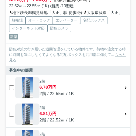
22.52㎡～22.55㎡ (1K) /新築 /10階建
地下鉄長堀鶴見緑地「大正」駅 徒歩3分
大阪環状線「大正」駅 徒歩5分
駐輪場
オートロック
エレベーター
宅配ボックス
インターネット対応
防犯カメラ
新築
防犯対策の行き届いた巡回管理をしている物件です。荷物を注文する時
に時間を気にしなくてよくなる宅配ボックスを共用部に備えて...
もっと
見る
募集中の部屋
2階
6.78万円
2階 / 22.55㎡ / 1K
2階
6.81万円
2階 / 22.52㎡ / 1K
2階