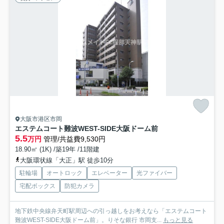
大阪市港区市岡
エステムコート難波WEST-SIDE大阪ドーム前
5.5
万円
管理/共益費9,530円
18.90㎡ (1K) /築19年 /11階建
大阪環状線「大正」駅 徒歩10分
駐輪場
オートロック
エレベーター
光ファイバー
宅配ボックス
防犯カメラ
地下鉄中央線弁天町駅周辺への引っ越しをお考えなら「エステムコート
難波WEST-SIDE大阪ドーム前」。りそな銀行 市岡支...
もっと見る