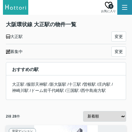
0
お気に入り
大阪環状線 大正駅の物件一覧
大正駅
変更
募集中
変更
おすすめの駅
大正駅
/
服部天神駅
/
新大阪駅
/
十三駅
/
曽根駅
/
庄内駅
/
神崎川駅
/
ドーム前千代崎駅
/
三国駅
/
西中島南方駅
2
棟
28
件
賃貸マンション