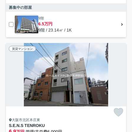
募集中の部屋
9階
6.5万円
9階 / 23.14㎡ / 1K
賃貸マンション
大阪市北区本庄東
S.E.N.S TENROKU
6.9
万円
管理/共益費6,000円