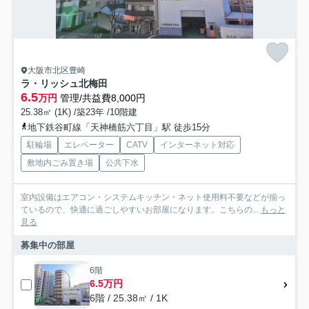
大阪市北区豊崎
ラ・リッシュ北梅田
6.5
万円
管理/共益費8,000円
25.38㎡ (1K) /築23年 /10階建
地下鉄谷町線「天神橋筋六丁目」駅 徒歩15分
駐輪場
エレベーター
CATV
インターネット対応
敷地内ごみ置き場
公共下水
室内設備はエアコン・システムキッチン・ネット使用料不要などが揃っ
ているので、快適に過ごしやすいお部屋になります。こちらの...
もっと
見る
募集中の部屋
6階
6.5万円
6階 / 25.38㎡ / 1K