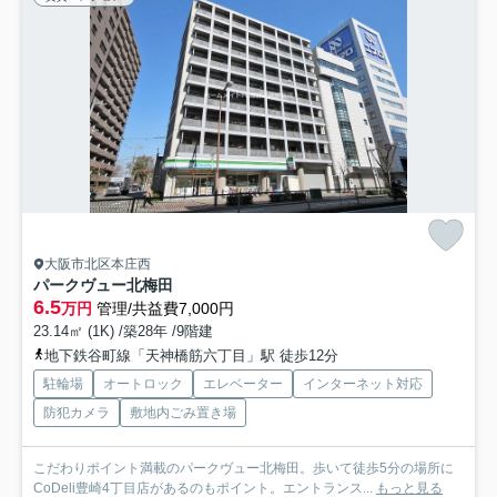
大阪市北区本庄西
パークヴュー北梅田
6.5
万円
管理/共益費7,000円
23.14㎡ (1K) /築28年 /9階建
地下鉄谷町線「天神橋筋六丁目」駅 徒歩12分
駐輪場
オートロック
エレベーター
インターネット対応
防犯カメラ
敷地内ごみ置き場
こだわりポイント満載のパークヴュー北梅田。歩いて徒歩5分の場所に
CoDeli豊崎4丁目店があるのもポイント。エントランス...
もっと見る