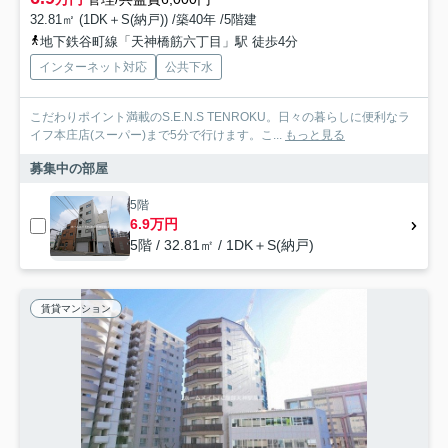
32.81㎡ (1DK＋S(納戸)) /築40年 /5階建
地下鉄谷町線「天神橋筋六丁目」駅 徒歩4分
インターネット対応
公共下水
こだわりポイント満載のS.E.N.S TENROKU。日々の暮らしに便利なラ
イフ本庄店(スーパー)まで5分で行けます。こ...
もっと見る
募集中の部屋
5階
6.9万円
5階 / 32.81㎡ / 1DK＋S(納戸)
賃貸マンション