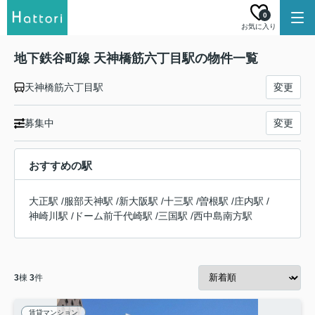
0
お気に入り
地下鉄谷町線 天神橋筋六丁目駅の物件一覧
天神橋筋六丁目駅
変更
募集中
変更
おすすめの駅
大正駅
/
服部天神駅
/
新大阪駅
/
十三駅
/
曽根駅
/
庄内駅
/
神崎川駅
/
ドーム前千代崎駅
/
三国駅
/
西中島南方駅
3
棟
3
件
賃貸マンション