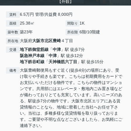
【外観】
6.5万円 管理/共益費 8,000円
賃料
25.38㎡
1K
面積
間取り
築23年
6階/10階建
築年数
所在階
大阪府
大阪市北区
豊崎
４丁目
所在地
地下鉄御堂筋線
「
中津
」駅 徒歩7分
交通
阪急神戸本線
「
中津
」駅 徒歩12分
地下鉄谷町線
「
天神橋筋六丁目
」駅 徒歩15分
大阪豊崎郵便局もすぐ近く(徒歩4分)の場所にあり、受
備考
け取りや手続きも楽です。こちらは初期費用をカードで
お支払いいただける物件です。こちらの物件はマンショ
ンです。共用部にはエレベータ・敷地内ごみ置き場など
が備わっておりとても充実しています。高いニーズのあ
る、駅徒歩7分の物件です。大阪市北区エリアにある賃
貸情報のことなら、地域に密着した当社へお任せ下さ
い。当社は、多種多様な賃貸情報を取り扱っておりま
す。ご要望や不明な点などございましたら、お気軽にご
連絡下さい。