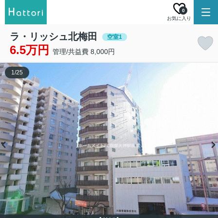
0
お気に入り
ラ・リッシュ北梅田
空室1
6.5万円
管理/共益費 8,000円
1
/
25