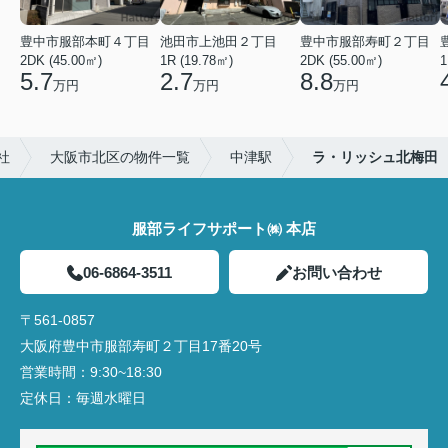
豊中市服部本町４丁目
池田市上池田２丁目
豊中市服部寿町２丁目
2DK (45.00㎡)
1R (19.78㎡)
2DK (55.00㎡)
1
5.7
2.7
8.8
万円
万円
万円
社
大阪市北区の物件一覧
中津駅
ラ・リッシュ北梅田
服部ライフサポート㈱ 本店
06-6864-3511
お問い合わせ
〒561-0857
大阪府豊中市服部寿町２丁目17番20号
営業時間：
9:30~18:30
定休日：
毎週水曜日