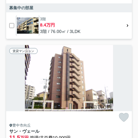
募集中の部屋
3階
8.4万円
3階 / 76.00㎡ / 3LDK
賃貸マンション
豊中市向丘
サン・ヴェール
11.5
万円
管理/共益費10,000円