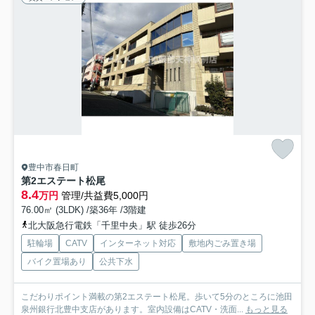
豊中市春日町
第2エステート松尾
8.4
万円
管理/共益費5,000円
76.00㎡ (3LDK) /築36年 /3階建
北大阪急行電鉄「千里中央」駅 徒歩26分
駐輪場
CATV
インターネット対応
敷地内ごみ置き場
バイク置場あり
公共下水
こだわりポイント満載の第2エステート松尾。歩いて5分のところに池田
泉州銀行北豊中支店があります。室内設備はCATV・洗面...
もっと見る