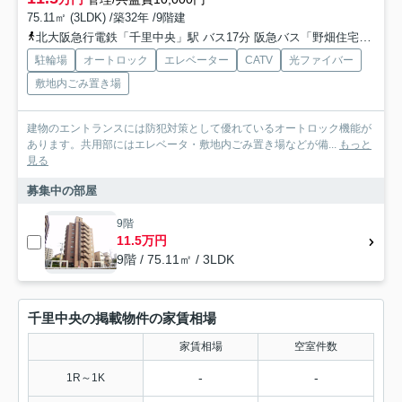
75.11㎡ (3LDK) /築32年 /9階建
北大阪急行電鉄「千里中央」駅 バス17分 阪急バス「野畑住宅前」 停歩5分
駐輪場
オートロック
エレベーター
CATV
光ファイバー
敷地内ごみ置き場
建物のエントランスには防犯対策として優れているオートロック機能が
あります。共用部にはエレベータ・敷地内ごみ置き場などが備...
もっと
見る
募集中の部屋
9階
11.5万円
9階 / 75.11㎡ / 3LDK
千里中央の掲載物件の家賃相場
家賃相場
空室件数
-
-
1R～1K