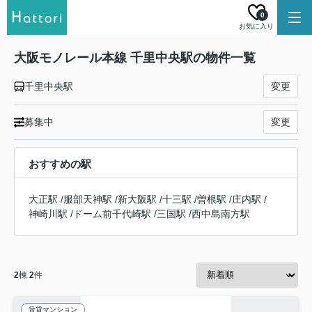
0
お気に入り
大阪モノレール本線 千里中央駅の物件一覧
千里中央駅
変更
募集中
変更
おすすめの駅
大正駅
/
服部天神駅
/
新大阪駅
/
十三駅
/
曽根駅
/
庄内駅
/
神崎川駅
/
ドーム前千代崎駅
/
三国駅
/
西中島南方駅
2
棟
2
件
賃貸マンション