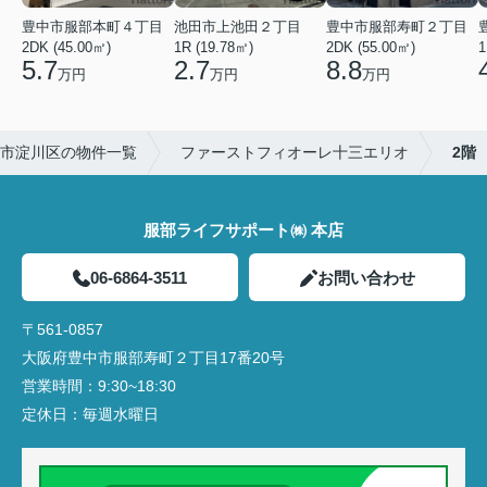
豊中市服部本町４丁目
池田市上池田２丁目
豊中市服部寿町２丁目
2DK (45.00㎡)
1R (19.78㎡)
2DK (55.00㎡)
1
5.7
2.7
8.8
万円
万円
万円
市淀川区の物件一覧
ファーストフィオーレ十三エリオ
2階
服部ライフサポート㈱ 本店
06-6864-3511
お問い合わせ
〒561-0857
大阪府豊中市服部寿町２丁目17番20号
営業時間：
9:30~18:30
定休日：
毎週水曜日