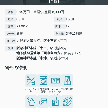
【外観】
6.95万円 管理/共益費 8,000円
賃料
0ヶ月
1ヶ月
敷金
礼金
21.90㎡
1K
面積
間取り
新築
2階/12階建
築年数
所在階
大阪府
大阪市淀川区
十三東
３丁目
所在地
阪急神戸本線
「
十三
」駅 徒歩9分
交通
地下鉄御堂筋線
「
西中島南方
」駅 徒歩17分
阪急神戸本線
「
中津
」駅 徒歩23分
物件の特徴
バストイレ
室内洗濯機
TVモニタ
独立洗面台
別
置場
付きインタ
ーホン