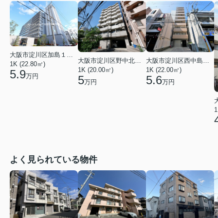
大阪市淀川区加島１丁目
大阪市淀川区野中北１丁目
大阪市淀川区西中島３丁目
1K (22.80㎡)
1K (20.00㎡)
1K (22.00㎡)
5.9
万円
5
5.6
万円
万円
1
よく見られている物件