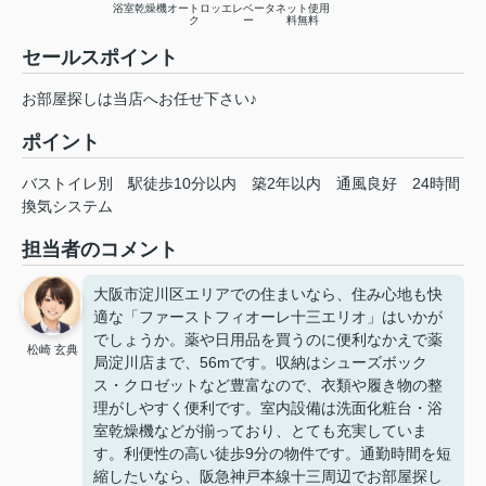
浴室乾燥機
オートロッ
エレベータ
ネット使用
ク
ー
料無料
セールスポイント
お部屋探しは当店へお任せ下さい♪
ポイント
バストイレ別
駅徒歩10分以内
築2年以内
通風良好
24時間
換気システム
担当者のコメント
大阪市淀川区エリアでの住まいなら、住み心地も快
適な「ファーストフィオーレ十三エリオ」はいかが
でしょうか。薬や日用品を買うのに便利なかえで薬
松崎 玄典
局淀川店まで、56mです。収納はシューズボック
ス・クロゼットなど豊富なので、衣類や履き物の整
理がしやすく便利です。室内設備は洗面化粧台・浴
室乾燥機などが揃っており、とても充実していま
す。利便性の高い徒歩9分の物件です。通勤時間を短
縮したいなら、阪急神戸本線十三周辺でお部屋探し