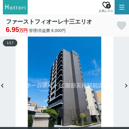
0
お気に入り
ファーストフィオーレ十三エリオ
6.95
万円
管理/共益費 8,000円
1
/
17