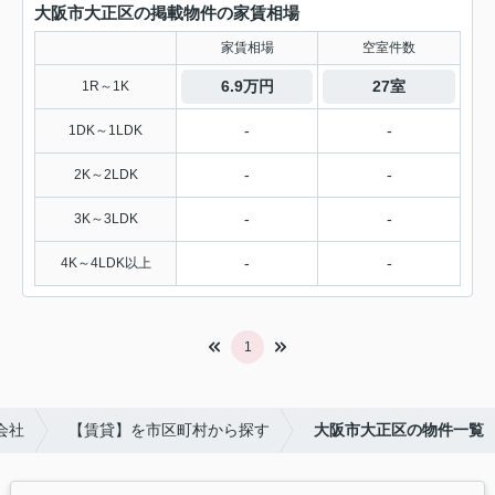
大阪市大正区の掲載物件の家賃相場
家賃相場
空室件数
6.9万円
27室
1R～1K
-
-
1DK～1LDK
-
-
2K～2LDK
-
-
3K～3LDK
-
-
4K～4LDK以上
1
会社
【賃貸】を市区町村から探す
大阪市大正区の物件一覧