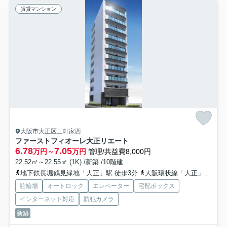
賃貸マンション
大阪市大正区三軒家西
ファーストフィオーレ大正リエート
6.78
7.05
万円～
万円
管理/共益費8,000円
22.52㎡～22.55㎡ (1K) /新築 /10階建
地下鉄長堀鶴見緑地「大正」駅 徒歩3分
大阪環状線「大正」駅 徒歩5分
駐輪場
オートロック
エレベーター
宅配ボックス
インターネット対応
防犯カメラ
新築