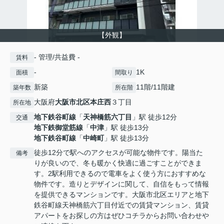
【外観】
- 管理/共益費 -
賃料
-
1K
面積
間取り
新築
11階/11階建
築年数
所在階
大阪府
大阪市北区
本庄西
３丁目
所在地
地下鉄谷町線
「
天神橋筋六丁目
」駅 徒歩12分
交通
地下鉄御堂筋線
「
中津
」駅 徒歩13分
地下鉄谷町線
「
中崎町
」駅 徒歩13分
徒歩12分で駅へのアクセスが可能な物件です。陽当た
備考
りが良いので、冬も暖かく快適に過ごすことができま
す。2駅利用できるので電車をよく使う方におすすめな
物件です。造りとデザインに関して、自信をもって情報
を提供できるマンションです。大阪市北区エリアと地下
鉄谷町線天神橋筋六丁目付近での賃貸マンション、賃貸
アパートをお探しの方はぜひコチラからお問い合わせや