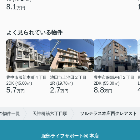
8.1
万円
よく見られている物件
豊中市服部本町４丁目
池田市上池田２丁目
豊中市服部寿町２丁目
2DK (45.00㎡)
1R (19.78㎡)
2DK (55.00㎡)
1
5.7
2.7
8.8
万円
万円
万円
の物件一覧
天神橋筋六丁目駅
ソルテラス本庄西クレアスト
服部ライフサポート㈱ 本店