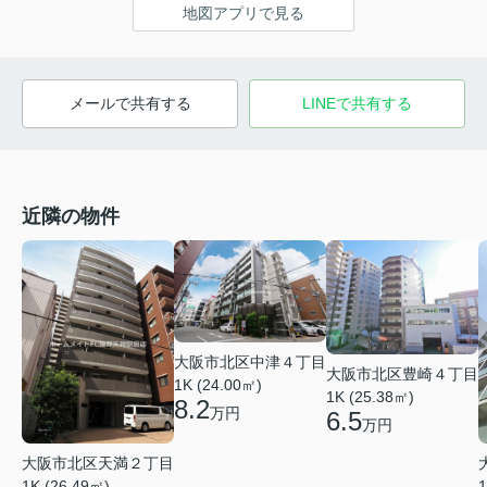
地図アプリで見る
メールで共有する
LINEで共有する
近隣の物件
大阪市北区中津４丁目
大阪市北区豊崎４丁目
1K (24.00㎡)
1K (25.38㎡)
8.2
万円
6.5
万円
大阪市北区天満２丁目
1K (26.49㎡)
1