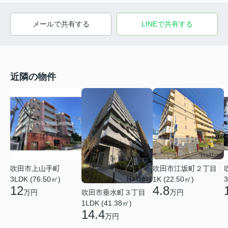
メールで共有する
LINEで共有する
近隣の物件
吹田市江坂町２丁目
吹田市上山手町
1K (22.50㎡)
3LDK (76.50㎡)
3
4.8
12
吹田市垂水町３丁目
万円
万円
1LDK (41.38㎡)
14.4
万円