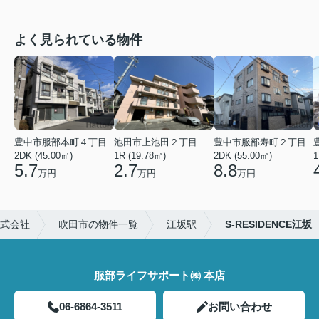
よく見られている物件
豊中市服部本町４丁目
池田市上池田２丁目
豊中市服部寿町２丁目
2DK (45.00㎡)
1R (19.78㎡)
2DK (55.00㎡)
1
5.7
2.7
8.8
万円
万円
万円
式会社
吹田市の物件一覧
江坂駅
S-RESIDENCE江坂
服部ライフサポート㈱ 本店
06-6864-3511
お問い合わせ