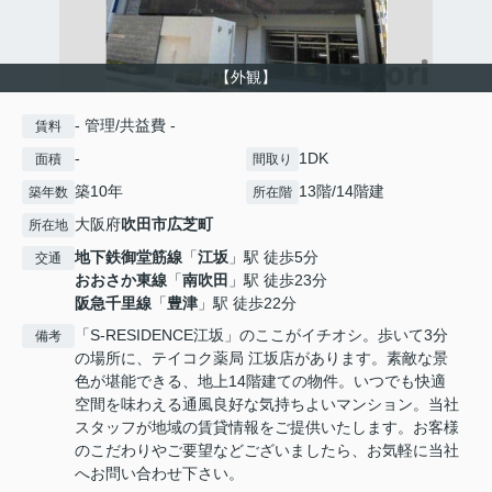
【外観】
- 管理/共益費 -
賃料
-
1DK
面積
間取り
築10年
13階/14階建
築年数
所在階
大阪府
吹田市
広芝町
所在地
地下鉄御堂筋線
「
江坂
」駅 徒歩5分
交通
おおさか東線
「
南吹田
」駅 徒歩23分
阪急千里線
「
豊津
」駅 徒歩22分
「S-RESIDENCE江坂」のここがイチオシ。歩いて3分
備考
の場所に、テイコク薬局 江坂店があります。素敵な景
色が堪能できる、地上14階建ての物件。いつでも快適
空間を味わえる通風良好な気持ちよいマンション。当社
スタッフが地域の賃貸情報をご提供いたします。お客様
のこだわりやご要望などございましたら、お気軽に当社
へお問い合わせ下さい。