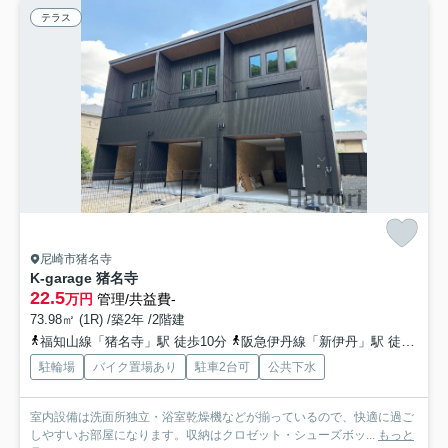
テラス
尼崎市猪名寺
K-garage 猪名寺
22.5
万円
管理/共益費-
73.98㎡ (1R) /築2年 /2階建
福知山線「猪名寺」駅 徒歩10分
阪急伊丹線「新伊丹」駅 徒歩18分
駐輪場
バイク置場あり
駐車2台可
公共下水
室内設備は洗面所独立・浴室乾燥機などが揃っているので、快適に過ご
しやすいお部屋になります。収納はクロゼット・シューズボッ...
もっと