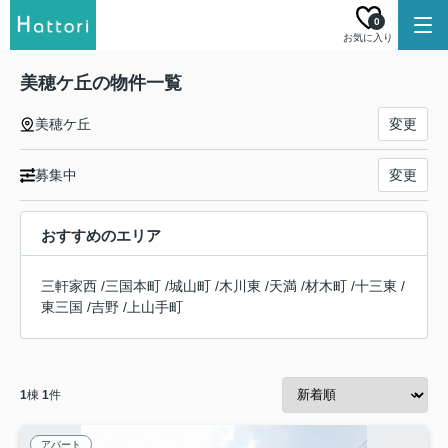
0
お気に入り
美穂ケ丘の物件一覧
美穂ケ丘
変更
募集中
変更
おすすめのエリア
三軒家西
/
三国本町
/
城山町
/
木川東
/
天満
/
材木町
/
十三東
/
東三国
/
吉野
/
上山手町
1
棟
1
件
アパート