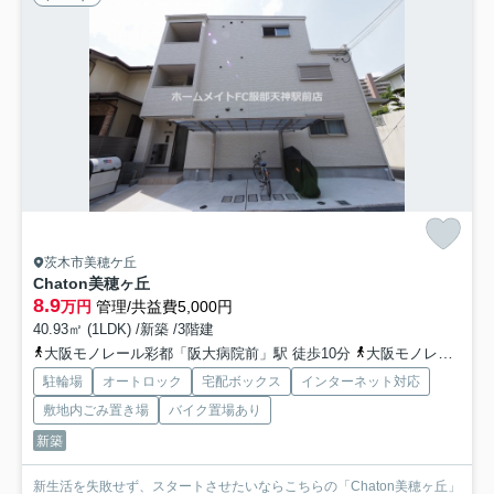
茨木市美穂ケ丘
Chaton美穂ヶ丘
8.9
万円
管理/共益費5,000円
40.93㎡ (1LDK) /新築 /3階建
大阪モノレール彩都「阪大病院前」駅 徒歩10分
大阪モノレール彩都「豊川」駅 徒歩16分
駐輪場
オートロック
宅配ボックス
インターネット対応
敷地内ごみ置き場
バイク置場あり
新築
新生活を失敗せず、スタートさせたいならこちらの「Chaton美穂ヶ丘」