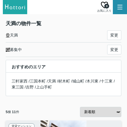
0
お気に入り
天満の物件一覧
天満
変更
募集中
変更
おすすめのエリア
三軒家西
/
三国本町
/
天満
/
材木町
/
城山町
/
木川東
/
十三東
/
東三国
/
吉野
/
上山手町
5
棟
11
件
賃貸マンション