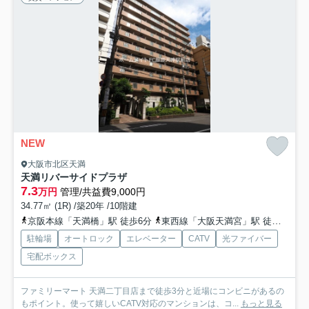
NEW
大阪市北区天満
天満リバーサイドプラザ
7.3
万円
管理/共益費9,000円
34.77㎡ (1R) /築20年 /10階建
京阪本線「天満橋」駅 徒歩6分
東西線「大阪天満宮」駅 徒歩10分
駐輪場
オートロック
エレベーター
CATV
光ファイバー
宅配ボックス
ファミリーマート 天満二丁目店まで徒歩3分と近場にコンビニがあるの
もポイント。使って嬉しいCATV対応のマンションは、コ...
もっと見る