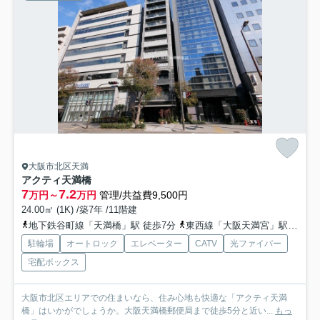
大阪市北区天満
アクティ天満橋
7
7.2
万円～
万円
管理/共益費9,500円
24.00㎡ (1K) /築7年 /11階建
地下鉄谷町線「天満橋」駅 徒歩7分
東西線「大阪天満宮」駅 徒歩7分
駐輪場
オートロック
エレベーター
CATV
光ファイバー
宅配ボックス
大阪市北区エリアでの住まいなら、住み心地も快適な「アクティ天満
橋」はいかがでしょうか。大阪天満橋郵便局まで徒歩5分と近い...
もっ