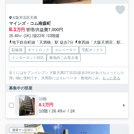
大阪市北区天満
マインズ・コム南森町
8.1
万円
管理/共益費7,000円
26.49㎡ (1K) /築22年 /10階建
地下鉄谷町線「天満橋」駅 徒歩7分
東西線「大阪天満宮」駅 徒歩8分
駐輪場
オートロック
エレベーター
宅配ボックス
インターネット対応
敷地内ごみ置き場
近くにはセブンイレブン 大阪天満3丁目店(徒歩3分)がありちょっとした
買い物に便利です。共用部にはエレベータ・敷地内ごみ...
もっと見る
募集中の部屋
10階
8.1万円
10階 / 26.49㎡ / 1K
賃貸マンション