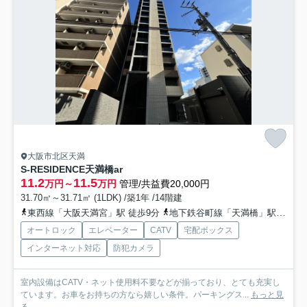
大阪市北区天満
S-RESIDENCE天満橋ar
11.2
11.5
万円～
万円
管理/共益費20,000円
31.70㎡～31.71㎡ (1LDK) /築1年 /14階建
東西線「大阪天満宮」駅 徒歩9分
地下鉄谷町線「天満橋」駅 徒歩9分
オートロック
エレベーター
CATV
宅配ボックス
インターネット対応
防犯カメラ
室内設備はCATV・ネット使用料不要などが揃っており、とても充実し
ています。お車をお持ちの方なら嬉しい条件。パーキングス...
もっと見