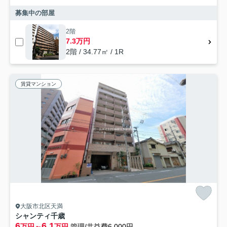
募集中の部屋
2階
7.3万円
2階 / 34.77㎡ / 1R
賃貸マンション
大阪市北区天満
シャンティ千歳
6
6.1
万円～
万円
管理/共益費6,000円