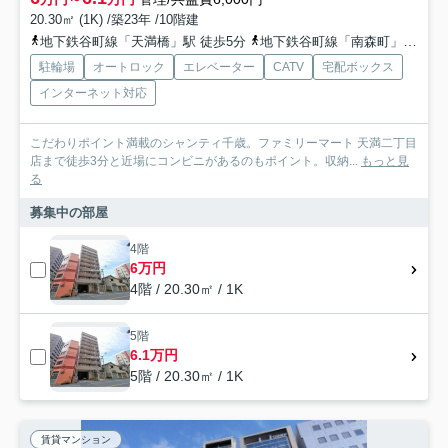
20.30㎡ (1K) /築23年 /10階建
地下鉄谷町線「天満橋」駅 徒歩5分
地下鉄谷町線「南森町」駅 徒歩10分
駐輪場
オートロック
エレベーター
CATV
宅配ボックス
インターネット対応
こだわりポイント満載のシャンティ千歳。ファミリーマート 天満二丁目
店まで徒歩3分と近場にコンビニがあるのもポイント。収納...
もっと見
る
募集中の部屋
4階
6万円
4階 / 20.30㎡ / 1K
5階
6.1万円
5階 / 20.30㎡ / 1K
賃貸マンション