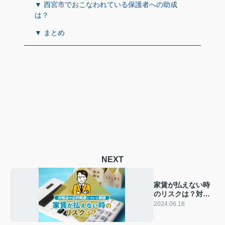
▼ 西宮市でおこなわれている保護者への助成
は？
▼ まとめ
NEXT
家賃が払えない時
のリスクは？対処
法や公的制度につ
2024.06.18
いて解説