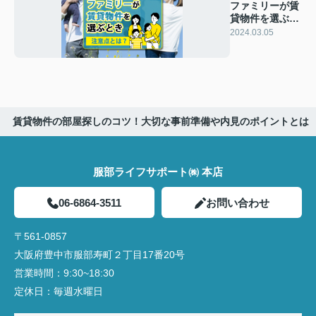
ファミリーが賃
貸物件を選ぶと
きの注意点と
2024.03.05
は？
賃貸物件の部屋探しのコツ！大切な事前準備や内見のポイントとは
服部ライフサポート㈱ 本店
06-6864-3511
お問い合わせ
〒561-0857
大阪府豊中市服部寿町２丁目17番20号
営業時間：
9:30~18:30
定休日：
毎週水曜日