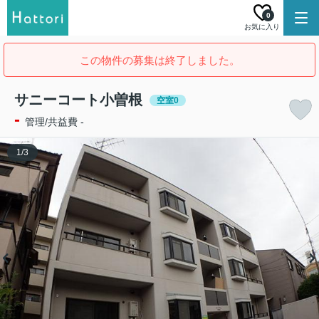
0
お気に入り
この物件の募集は終了しました。
サニーコート小曽根
空室0
-
管理/共益費 -
1
/
3