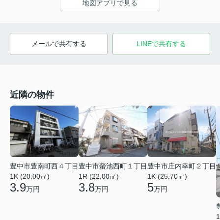
地図アプリで見る
メールで共有する
LINEで共有する
近隣の物件
豊中市豊南町西４丁目
豊中市螢池西町１丁目
豊中市庄内幸町２丁目
1K (20.00㎡)
1R (22.00㎡)
1K (25.70㎡)
3.9
3.8
5
万円
万円
万円
1