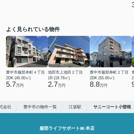
よく見られている物件
豊中市服部本町４丁目
池田市上池田２丁目
豊中市服部寿町２丁目
2DK (45.00㎡)
1R (19.78㎡)
2DK (55.00㎡)
2
5.7
2.7
8.8
万円
万円
万円
式会社
豊中市の物件一覧
江坂駅
サニーコート小曽根
服部ライフサポート㈱ 本店