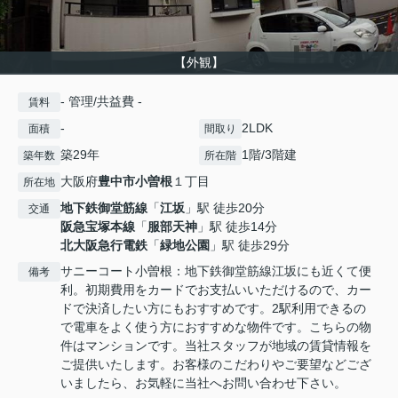
【外観】
- 管理/共益費 -
賃料
-
2LDK
面積
間取り
築29年
1階/3階建
築年数
所在階
大阪府
豊中市
小曽根
１丁目
所在地
地下鉄御堂筋線
「
江坂
」駅 徒歩20分
交通
阪急宝塚本線
「
服部天神
」駅 徒歩14分
北大阪急行電鉄
「
緑地公園
」駅 徒歩29分
サニーコート小曽根：地下鉄御堂筋線江坂にも近くて便
備考
利。初期費用をカードでお支払いいただけるので、カー
ドで決済したい方にもおすすめです。2駅利用できるの
で電車をよく使う方におすすめな物件です。こちらの物
件はマンションです。当社スタッフが地域の賃貸情報を
ご提供いたします。お客様のこだわりやご要望などござ
いましたら、お気軽に当社へお問い合わせ下さい。