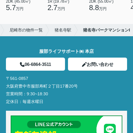
2DK (45.00㎡)
1R (19.78㎡)
2DK (55.00㎡)
1
5.7
2.7
8.8
万円
万円
万円
尼崎市の物件一覧
猪名寺駅
猪名寺パークマンションI
服部ライフサポート㈱ 本店
06-6864-3511
お問い合わせ
〒561-0857
大阪府豊中市服部寿町２丁目17番20号
営業時間：
9:30~18:30
定休日：
毎週水曜日