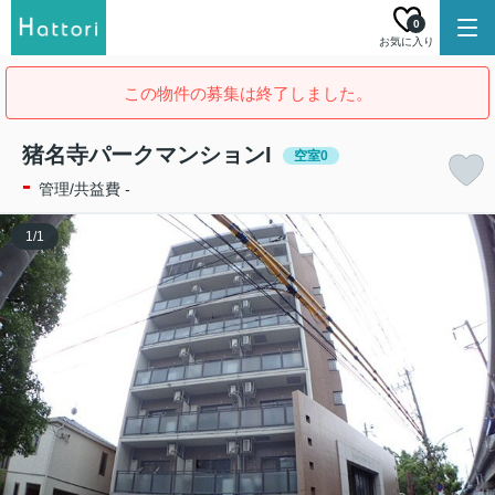
0
お気に入り
この物件の募集は終了しました。
猪名寺パークマンションI
空室0
-
管理/共益費 -
1
/
1