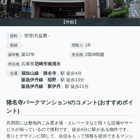
【外観】
- 管理/共益費 -
賃料
-
1R
面積
間取り
築32年
2階/8階建
築年数
所在階
兵庫県
尼崎市
南清水
所在地
福知山線
「
猪名寺
」駅 徒歩4分
交通
阪急伊丹線
「
稲野
」駅 徒歩13分
阪急伊丹線
「
新伊丹
」駅 徒歩21分
猪名寺パークマンションIのコメント(おすすめポイ
ント)
共用部には敷地内ごみ置き場・エレベータなど様々な設備やサー
ビスが揃っているので便利です。徒歩4分に駅がある物件です。
造りとデザインに関して、自信をもって情報を提供できるマンシ