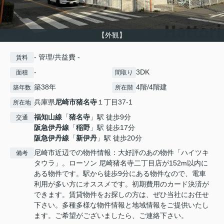
【外観】
- 管理/共益費 -
賃料
-
3DK
面積
間取り
築38年
4階/4階建
築年数
所在階
兵庫県
尼崎市
猪名寺
１丁目37-1
所在地
福知山線
「
猪名寺
」駅 徒歩9分
交通
阪急伊丹線
「
稲野
」駅 徒歩17分
阪急伊丹線
「
新伊丹
」駅 徒歩20分
尼崎市近辺での物件情報：大好評のあの物件「ハイツキ
備考
タウラ」。ローソン 尼崎猪名寺二丁目店が152m以内に
ある物件です。駅から徒歩9分にある物件なので、電車
利用が多い方にオススメです。初期費用のカード決済が
できます。賃貸物件をお探しの方は、ぜひ当社にお任せ
下さい。多種多様な物件情報と地域情報をご提供いたし
ます。ご希望がございましたら、ご連絡下さい。