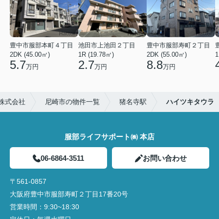
豊中市服部本町４丁目
池田市上池田２丁目
豊中市服部寿町２丁目
2DK (45.00㎡)
1R (19.78㎡)
2DK (55.00㎡)
1
5.7
2.7
8.8
万円
万円
万円
株式会社
尼崎市の物件一覧
猪名寺駅
ハイツキタウラ
服部ライフサポート㈱ 本店
06-6864-3511
お問い合わせ
〒561-0857
大阪府豊中市服部寿町２丁目17番20号
営業時間：
9:30~18:30