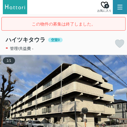
0
お気に入り
この物件の募集は終了しました。
ハイツキタウラ
空室0
-
管理/共益費 -
1
/
1