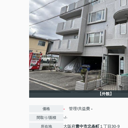
【外観】
-
管理/共益費
-
価格
-/-
間取り/面積
大阪府
豊中市
北条町
１丁目30-9
所在地