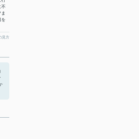
に行
に不
フま
報を
の見方
物
少
か