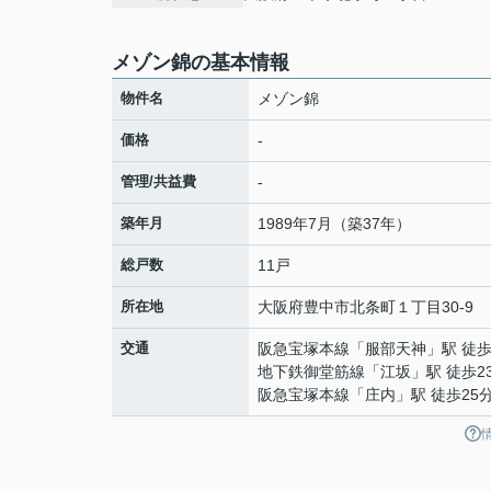
メゾン錦の基本情報
物件名
メゾン錦
価格
-
管理/共益費
-
築年月
1989年7月（築37年）
総戸数
11戸
所在地
大阪府
豊中市
北条町
１丁目30-9
交通
阪急宝塚本線
「
服部天神
」駅 徒歩
地下鉄御堂筋線
「
江坂
」駅 徒歩2
阪急宝塚本線
「
庄内
」駅 徒歩25