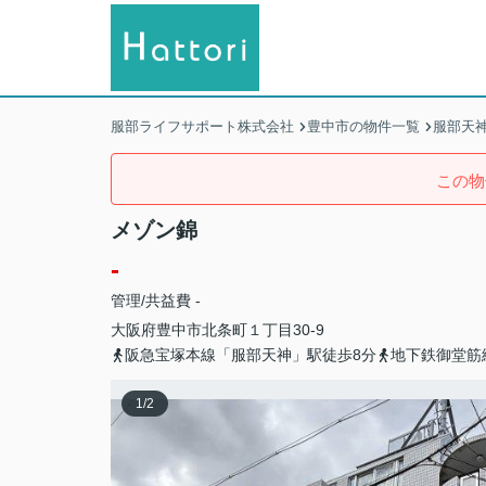
服部ライフサポート株式会社
豊中市の物件一覧
服部天
この物
メゾン錦
-
管理/共益費 -
大阪府
豊中市
北条町
１丁目30-9
阪急宝塚本線「服部天神」駅徒歩8分
地下鉄御堂筋
1
/
2