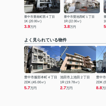
豊中市豊南町西４丁目
豊中市螢池西町１丁目
1K (20.00㎡)
1R (22.00㎡)
1
3.9
3.8
5
万円
万円
よく見られている物件
豊中市服部本町４丁目
池田市上池田２丁目
豊中市
2DK (45.00㎡)
1R (19.78㎡)
2DK (
5.7
2.7
8.8
万円
万円
万