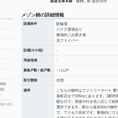
阪急宝塚本線
「
庄内
」駅 徒歩25分
メゾン錦の詳細情報
設備条件
駐輪場
バイク置場あり
敷地内ごみ置き場
光ファイバー
設備(その他)
-
用途地域
-
募集戸数 / 総戸数
- / 11戸
取引態様
代理
8分
3分
備考
こちらの物件はファミリーマート 豊
分
条町店まで335mにあります。2駅利
能なので、用途や行き先に応じて経
情報の見方
選択できます。駅から徒歩8分の物件
で、アクセス良好です。敷地内にゴ