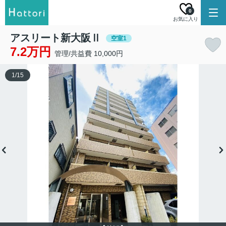
0
お気に入り
アスリート新大阪Ⅱ
空室1
7.2万円
管理/共益費 10,000円
1
/
15