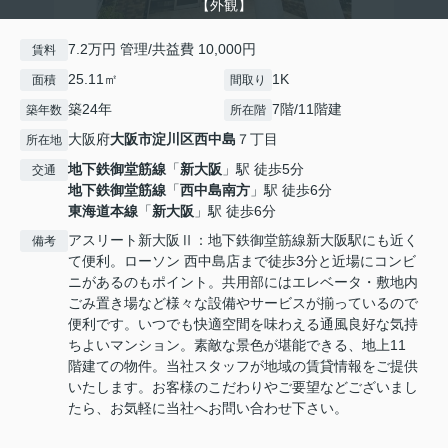
【外観】
7.2万円 管理/共益費 10,000円
賃料
25.11㎡
1K
面積
間取り
築24年
7階/11階建
築年数
所在階
大阪府
大阪市淀川区
西中島
７丁目
所在地
地下鉄御堂筋線
「
新大阪
」駅 徒歩5分
交通
地下鉄御堂筋線
「
西中島南方
」駅 徒歩6分
東海道本線
「
新大阪
」駅 徒歩6分
アスリート新大阪Ⅱ：地下鉄御堂筋線新大阪駅にも近く
備考
て便利。ローソン 西中島店まで徒歩3分と近場にコンビ
ニがあるのもポイント。共用部にはエレベータ・敷地内
ごみ置き場など様々な設備やサービスが揃っているので
便利です。いつでも快適空間を味わえる通風良好な気持
ちよいマンション。素敵な景色が堪能できる、地上11
階建ての物件。当社スタッフが地域の賃貸情報をご提供
いたします。お客様のこだわりやご要望などございまし
たら、お気軽に当社へお問い合わせ下さい。