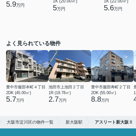
1K (20.00㎡)
1K (22.00㎡)
5.9
万円
5
5.6
万円
万円
よく見られている物件
豊中市服部本町４丁目
池田市上池田２丁目
豊中市服部寿町２丁目
2DK (45.00㎡)
1R (19.78㎡)
2DK (55.00㎡)
1
5.7
2.7
8.8
万円
万円
万円
大阪市淀川区の物件一覧
新大阪駅
アスリート新大阪Ⅱ