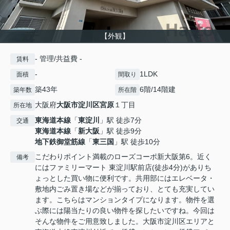
【外観】
- 管理/共益費 -
賃料
-
1LDK
面積
間取り
築43年
6階/14階建
築年数
所在階
大阪府
大阪市淀川区
宮原
１丁目
所在地
東海道本線
「
東淀川
」駅 徒歩7分
交通
東海道本線
「
新大阪
」駅 徒歩9分
地下鉄御堂筋線
「
東三国
」駅 徒歩10分
こだわりポイント満載のローズコーポ新大阪第6。近く
備考
にはファミリーマート 東淀川駅前店(徒歩4分)がありち
ょっとした買い物に便利です。共用部にはエレベータ・
敷地内ごみ置き場などが揃っており、とても充実してい
ます。こちらはマンションタイプになります。物件を選
ぶ際には陽当たりの良い物件を探したいですね。今回は
そんな物件をご用意致しました。大阪市淀川区エリアと