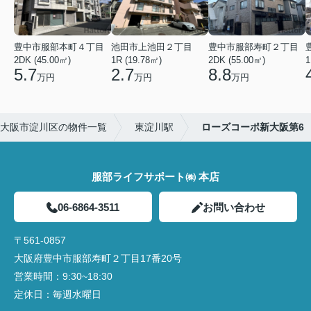
豊中市服部本町４丁目
池田市上池田２丁目
豊中市服部寿町２丁目
2DK (45.00㎡)
1R (19.78㎡)
2DK (55.00㎡)
1
5.7
2.7
8.8
万円
万円
万円
大阪市淀川区の物件一覧
東淀川駅
ローズコーポ新大阪第6
服部ライフサポート㈱ 本店
06-6864-3511
お問い合わせ
〒561-0857
大阪府豊中市服部寿町２丁目17番20号
営業時間：
9:30~18:30
定休日：
毎週水曜日