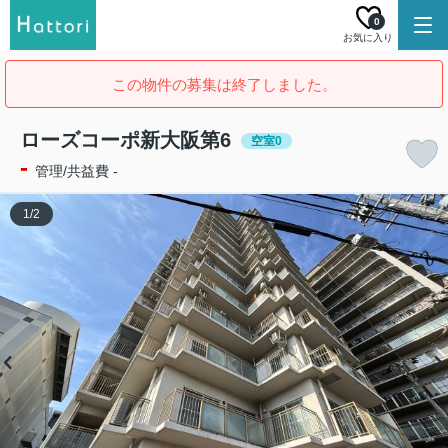
0
お気に入り
この物件の募集は終了しました。
ローズコーポ新大阪第6
空室0
-
管理/共益費 -
1
/
2