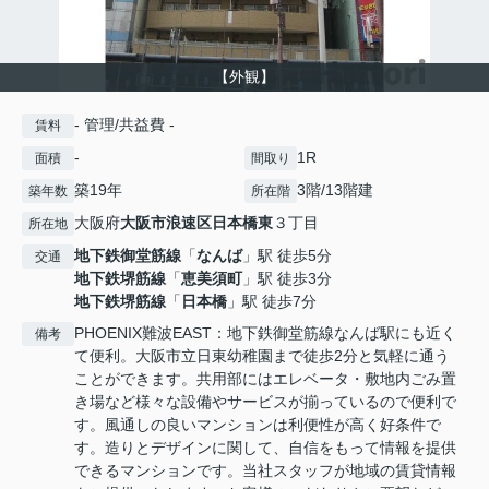
【外観】
- 管理/共益費 -
賃料
-
1R
面積
間取り
築19年
3階/13階建
築年数
所在階
大阪府
大阪市浪速区
日本橋東
３丁目
所在地
地下鉄御堂筋線
「
なんば
」駅 徒歩5分
交通
地下鉄堺筋線
「
恵美須町
」駅 徒歩3分
地下鉄堺筋線
「
日本橋
」駅 徒歩7分
PHOENIX難波EAST：地下鉄御堂筋線なんば駅にも近く
備考
て便利。大阪市立日東幼稚園まで徒歩2分と気軽に通う
ことができます。共用部にはエレベータ・敷地内ごみ置
き場など様々な設備やサービスが揃っているので便利で
す。風通しの良いマンションは利便性が高く好条件で
す。造りとデザインに関して、自信をもって情報を提供
できるマンションです。当社スタッフが地域の賃貸情報