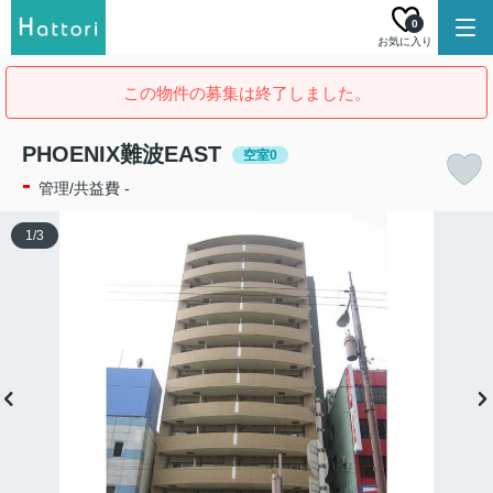
0
お気に入り
この物件の募集は終了しました。
PHOENIX難波EAST
空室0
-
管理/共益費 -
1
/
3