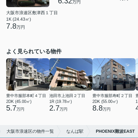
6.32
万円
大阪市浪速区敷津西１丁目
1K (24.43㎡)
7.8
万円
よく見られている物件
豊中市服部本町４丁目
池田市上池田２丁目
豊中市服部寿町２丁目
2DK (45.00㎡)
1R (19.78㎡)
2DK (55.00㎡)
1
5.7
2.7
8.8
万円
万円
万円
大阪市浪速区の物件一覧
なんば駅
PHOENIX難波EAST