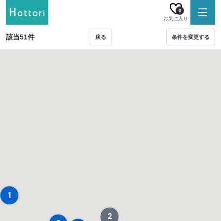
0
お気に入り
該当
51
件
戻る
条件を変更する
1
2