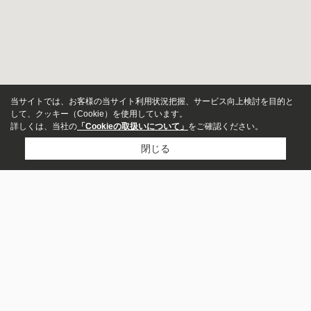
当サイトでは、お客様の当サイト利用状況把握、サービス向上検討を目的と
して、クッキー（Cookie）を使用しています。
詳しくは、当社の
「Cookieの取扱いについて」
をご確認ください。
閉じる
物件種別
居住用
店舗
服部ライフサポート㈱ 本店
事務所
土地
06-6864-3511
お問い合わせ
その他事業用
駐車場
〒561-0857