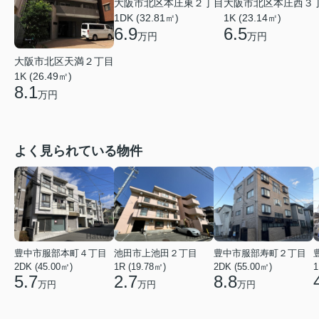
大阪市北区本庄東２丁目
大阪市北区本庄西３
1DK (32.81㎡)
1K (23.14㎡)
6.9
6.5
万円
万円
大阪市北区天満２丁目
1K (26.49㎡)
8.1
万円
よく見られている物件
豊中市服部本町４丁目
池田市上池田２丁目
豊中市服部寿町２丁目
2DK (45.00㎡)
1R (19.78㎡)
2DK (55.00㎡)
1
5.7
2.7
8.8
万円
万円
万円