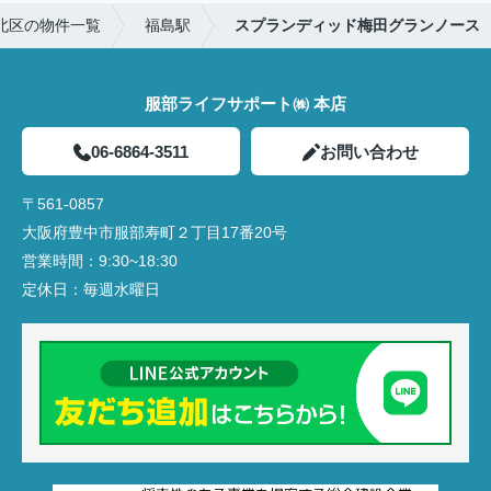
北区の物件一覧
福島駅
スプランディッド梅田グランノース
服部ライフサポート㈱ 本店
06-6864-3511
お問い合わせ
〒561-0857
大阪府豊中市服部寿町２丁目17番20号
営業時間：
9:30~18:30
定休日：
毎週水曜日