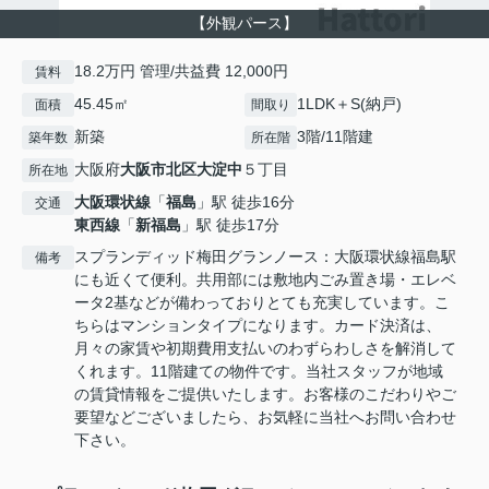
【外観パース】
18.2万円 管理/共益費 12,000円
賃料
45.45㎡
1LDK＋S(納戸)
面積
間取り
新築
3階/11階建
築年数
所在階
大阪府
大阪市北区
大淀中
５丁目
所在地
大阪環状線
「
福島
」駅 徒歩16分
交通
東西線
「
新福島
」駅 徒歩17分
スプランディッド梅田グランノース：大阪環状線福島駅
備考
にも近くて便利。共用部には敷地内ごみ置き場・エレベ
ータ2基などが備わっておりとても充実しています。こ
ちらはマンションタイプになります。カード決済は、
月々の家賃や初期費用支払いのわずらわしさを解消して
くれます。11階建ての物件です。当社スタッフが地域
の賃貸情報をご提供いたします。お客様のこだわりやご
要望などございましたら、お気軽に当社へお問い合わせ
下さい。