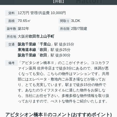
【外観】
12万円 管理/共益費 10,000円
賃料
70.65㎡
3LDK
面積
間取り
築32年
2階/7階建
築年数
所在階
大阪府
吹田市
上山手町
所在地
阪急千里線
「
千里山
」駅 徒歩15分
交通
東海道本線
「
吹田
」駅 徒歩25分
阪急千里線
「
吹田
」駅 徒歩30分
「アビタシオン橋本Ⅱ」のここがイチオシ。ココカラフ
備考
ァイン薬局 佐井寺店まで徒歩3分にあるので、体調が悪
くなっても安心。こちらの物件はマンションです。共用
部にはエレベータ・敷地内ごみ置き場などが揃ってお
り、とても充実しています。駅まで徒歩15分の物件で
す。あなたのライフスタイルに適した物件をお探しな
ら、当社にお任せ下さい。多種多様な物件情報を取り扱
っておりますので、べストな物件をご紹介いたします。
アビタシオン橋本Ⅱのコメント(おすすめポイント)