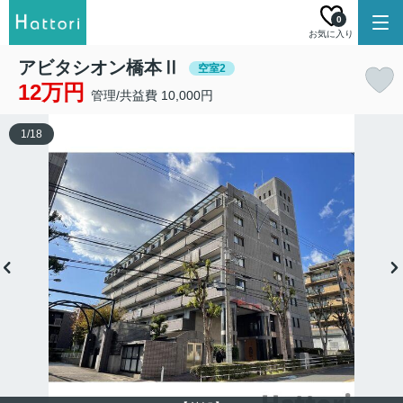
0
お気に入り
アビタシオン橋本Ⅱ
空室2
12万円
管理/共益費 10,000円
1
/
18