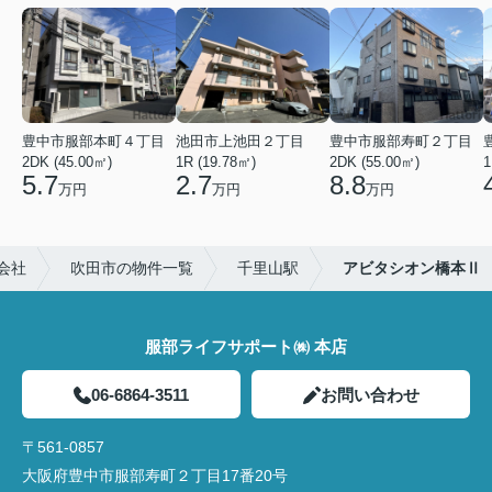
豊中市服部本町４丁目
池田市上池田２丁目
豊中市服部寿町２丁目
2DK (45.00㎡)
1R (19.78㎡)
2DK (55.00㎡)
1
5.7
2.7
8.8
万円
万円
万円
会社
吹田市の物件一覧
千里山駅
アビタシオン橋本Ⅱ
服部ライフサポート㈱ 本店
06-6864-3511
お問い合わせ
〒561-0857
大阪府豊中市服部寿町２丁目17番20号