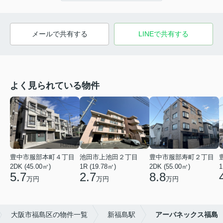
メールで共有する
LINEで共有する
よく見られている物件
豊中市服部本町４丁目
池田市上池田２丁目
豊中市服部寿町２丁目
2DK (45.00㎡)
1R (19.78㎡)
2DK (55.00㎡)
1
5.7
2.7
8.8
万円
万円
万円
大阪市福島区の物件一覧
新福島駅
アーバネックス福島