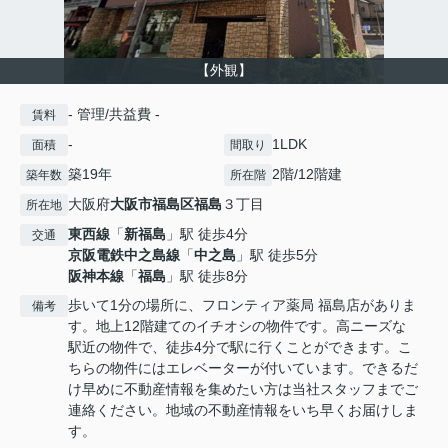
【外観】
- 管理/共益費 -
賃料
-
1LDK
面積
間取り
築19年
2階/12階建
築年数
所在階
大阪府
大阪市福島区
福島
３丁目
所在地
東西線
「
新福島
」駅 徒歩4分
交通
京阪電鉄中之島線
「
中之島
」駅 徒歩5分
阪神本線
「
福島
」駅 徒歩8分
歩いて1分の場所に、フロンティア薬局 福島店がありま
備考
す。地上12階建てのイチオシの物件です。高ニーズな
駅近の物件で、徒歩4分で駅に行くことができます。こ
ちらの物件にはエレベーターが付いています。できるだ
け早めに不動産情報を集めたい方は当社スタッフまでご
連絡ください。地域の不動産情報をいち早くお届けしま
す。