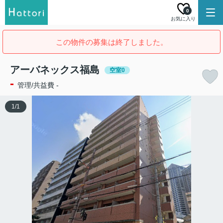
0
お気に入り
この物件の募集は終了しました。
アーバネックス福島
空室0
-
管理/共益費 -
1
/
1