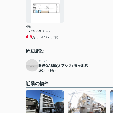
2階
8.77坪 (29.00㎡)
4.8
万円(5473.2円/坪)
周辺施設
スーパー
阪急OASIS(オアシス) 蛍ヶ池店
191ｍ（3分）
近隣の物件