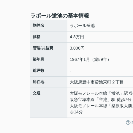
ラポール蛍池の基本情報
物件名
ラポール蛍池
価格
4.8万円
管理/共益費
3,000円
築年月
1967年1月（築59年）
総戸数
-
所在地
大阪府
豊中市
螢池東町
２丁目
交通
大阪モノレール本線
「
蛍池
」駅 
阪急宝塚本線
「
蛍池
」駅 徒歩7分
大阪モノレール本線
「
柴原阪大前
歩14分