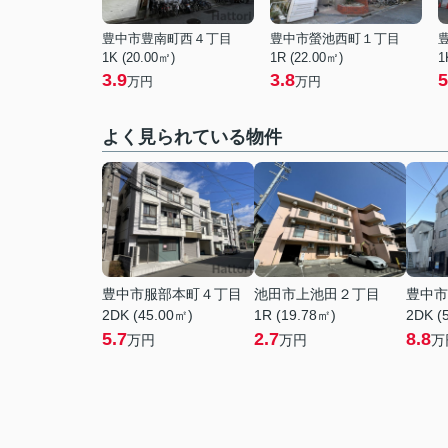
豊中市豊南町西４丁目
豊中市螢池西町１丁目
1K (20.00㎡)
1R (22.00㎡)
1
3.9
3.8
5
万円
万円
よく見られている物件
豊中市服部本町４丁目
池田市上池田２丁目
豊中市
2DK (45.00㎡)
1R (19.78㎡)
2DK (
5.7
2.7
8.8
万円
万円
万