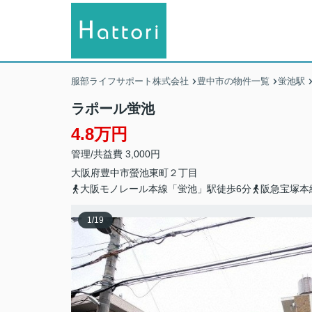
服部ライフサポート株式会社
豊中市の物件一覧
蛍池駅
ラポール蛍池
4.8万円
管理/共益費 3,000円
大阪府
豊中市
螢池東町
２丁目
大阪モノレール本線「蛍池」駅徒歩6分
阪急宝塚本
1
/
19