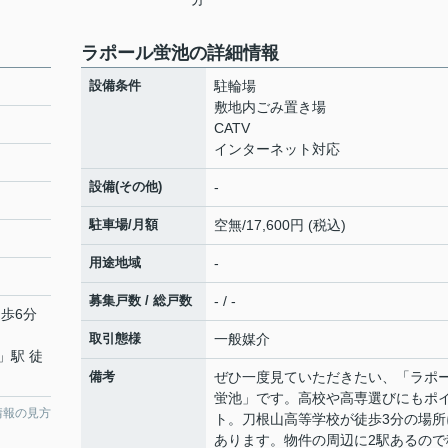
ラポール蛍池の詳細情報
設備条件
駐輪場
敷地内ごみ置き場
CATV
インターネット対応
設備(その他)
-
駐車場/月額
空無/17,600円 (税込)
用途地域
-
募集戸数 / 総戸数
- / -
徒歩6分
取引態様
一般媒介
」駅 徒
備考
ぜひ一度見ていただきたい、「ラポ
蛍池」です。高校や高専選びにもポ
情報の見方
ト。刀根山高等学校が徒歩3分の場所
あります。物件の周辺に2駅あるので