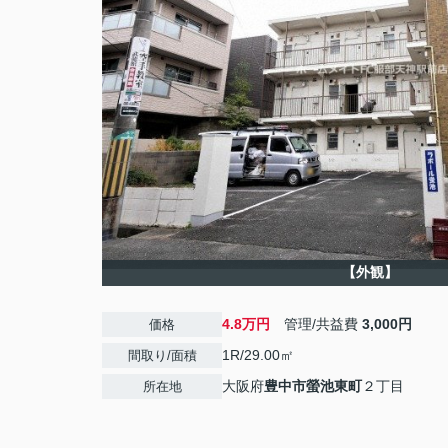
【外観】
4.8万円
管理/共益費
3,000円
価格
1R/29.00㎡
間取り/面積
大阪府
豊中市
螢池東町
２丁目
所在地