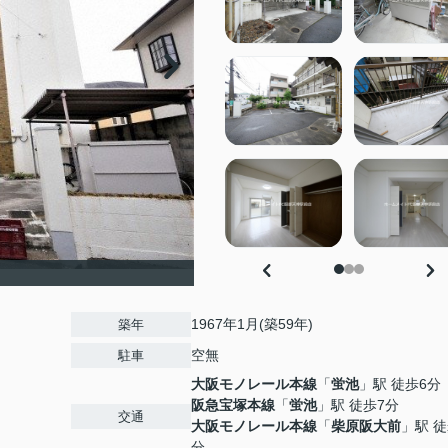
1967年1月(築59年)
築年
空無
駐車
大阪モノレール本線
「
蛍池
」駅 徒歩6分
阪急宝塚本線
「
蛍池
」駅 徒歩7分
交通
大阪モノレール本線
「
柴原阪大前
」駅 徒
分