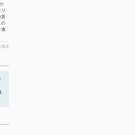
の
エリ
の賃
しの
ご連
の見方
が
ん
ま