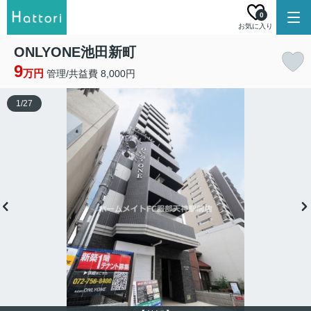
0
お気に入り
ONLYONE池田新町
9
万円
管理/共益費 8,000円
1
/
27