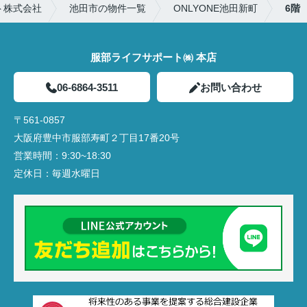
ト株式会社
池田市の物件一覧
ONLYONE池田新町
6階
服部ライフサポート㈱ 本店
06-6864-3511
お問い合わせ
〒561-0857
大阪府豊中市服部寿町２丁目17番20号
営業時間：
9:30~18:30
定休日：
毎週水曜日