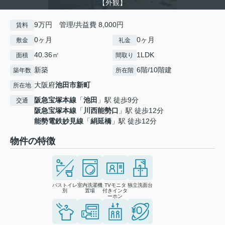
【外観】
9万円 管理/共益費 8,000円
賃料
0ヶ月
0ヶ月
敷金
礼金
40.36㎡
1LDK
面積
間取り
新築
6階/10階建
築年数
所在階
大阪府
池田市
新町
所在地
阪急宝塚本線
「
池田
」駅 徒歩9分
交通
阪急宝塚本線
「
川西能勢口
」駅 徒歩12分
能勢電鉄妙見線
「
絹延橋
」駅 徒歩12分
物件の特徴
バストイレ
室内洗濯機
TVモニタ
独立洗面台
別
置場
付きインタ
ーホン