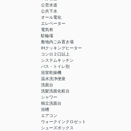
公営水道
公共下水
オール電化
エレベーター
電気有
駐輪場
敷地内ごみ置き場
IHクッキングヒーター
コンロ２口以上
システムキッチン
バス・トイレ別
浴室乾燥機
温水洗浄便座
洗面台
洗髪洗面化粧台
シャワー
独立洗面台
浴槽
エアコン
ウォークインクロゼット
シューズボックス