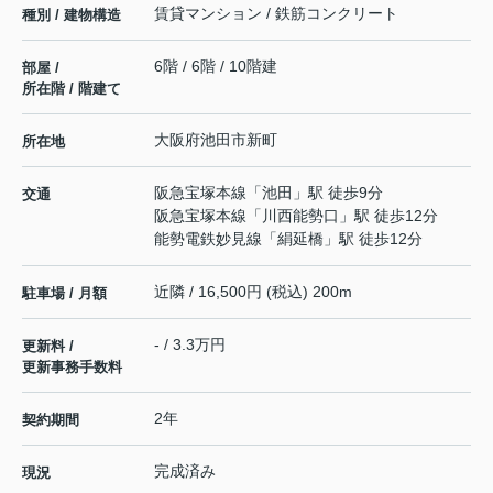
賃貸マンション / 鉄筋コンクリート
種別 / 建物構造
6階 / 6階 / 10階建
部屋 /
所在階 / 階建て
大阪府
池田市
新町
所在地
阪急宝塚本線
「
池田
」駅 徒歩9分
交通
阪急宝塚本線
「
川西能勢口
」駅 徒歩12分
能勢電鉄妙見線
「
絹延橋
」駅 徒歩12分
近隣 / 16,500円 (税込) 200m
駐車場 / 月額
- / 3.3万円
更新料 /
更新事務手数料
2年
契約期間
完成済み
現況