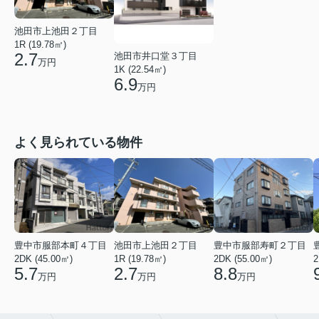
池田市上池田２丁目
1R (19.78㎡)
2.7
池田市井口堂３丁目
万円
1K (22.54㎡)
6.9
万円
よく見られている物件
豊中市服部本町４丁目
池田市上池田２丁目
豊中市服部寿町２丁目
2DK (45.00㎡)
1R (19.78㎡)
2DK (55.00㎡)
2
5.7
2.7
8.8
万円
万円
万円