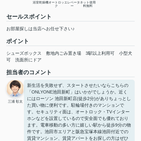
浴室乾燥機
オートロッ
エレベータ
ネット使用
ク
ー
料無料
セールスポイント
お部屋探しは当店へお任せ下さい♪
ポイント
シューズボックス
敷地内ごみ置き場
3駅以上利用可
小型犬
可
洗面所にドア
担当者のコメント
新生活を失敗せず、スタートさせたいならこちらの
「ONLYONE池田新町」はいかがでしょうか。近く
にはローソン 池田新町店(徒歩2分)がありちょっとし
三浦 彰太
た買い物に便利です。駐輪場付きのマンションで
す。セキュリティ面は、オートロック・TVインター
ホンなどを設置しているので安全面でも優れており
ます。電車移動の多い方に嬉しい駅から徒歩9分の物
件です。池田市エリアと阪急宝塚本線池田付近での
賃貸マンション、賃貸アパートをお探しの方はぜひ