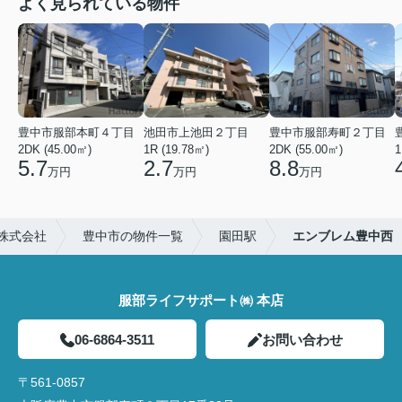
よく見られている物件
豊中市服部本町４丁目
池田市上池田２丁目
豊中市服部寿町２丁目
2DK (45.00㎡)
1R (19.78㎡)
2DK (55.00㎡)
1
5.7
2.7
8.8
万円
万円
万円
株式会社
豊中市の物件一覧
園田駅
エンブレム豊中西
服部ライフサポート㈱ 本店
06-6864-3511
お問い合わせ
〒561-0857