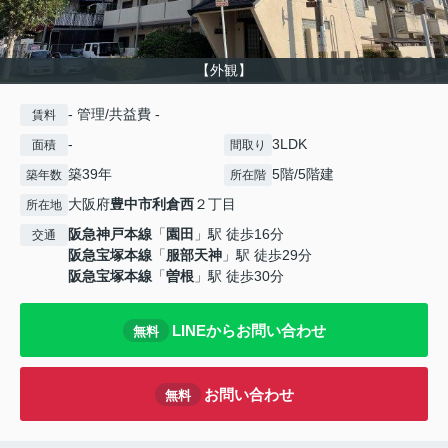
【外観】
- 管理/共益費 -
賃料
-
3LDK
面積
間取り
築39年
5階/5階建
築年数
所在階
大阪府
豊中市
利倉西
２丁目
所在地
阪急神戸本線
「
園田
」駅 徒歩16分
交通
阪急宝塚本線
「
服部天神
」駅 徒歩29分
阪急宝塚本線
「
曽根
」駅 徒歩30分
LINEからお問い合わせ
無料
お問い合わせ
無料