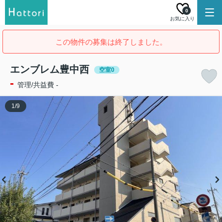
0
お気に入り
この物件の募集は終了しました。
エンブレム豊中西
空室0
-
管理/共益費 -
1
/
9