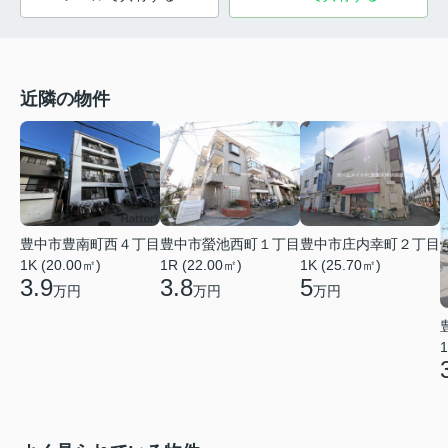
近隣の物件
豊中市豊南町西４丁目
豊中市螢池西町１丁目
豊中市庄内幸町２丁目
1K (20.00㎡)
1R (22.00㎡)
1K (25.70㎡)
3.9
3.8
5
万円
万円
万円
1