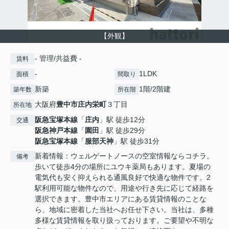
【外観】
- 管理/共益費 -
賃料
-
1LDK
面積
間取り
新築
1階/2階建
築年数
所在階
大阪府
豊中市
庄内栄町
３丁目
所在地
阪急宝塚本線
「
庄内
」駅 徒歩12分
交通
阪急神戸本線
「
園田
」駅 徒歩29分
阪急宝塚本線
「
服部天神
」駅 徒歩31分
新着情報：ウェルゲートノースの空室情報ならコチラ。
備考
歩いて徒歩4分の場所にユウキ薬局もあります。夏場の
電気代も安く抑えられる通風良好で快適な物件です。2
駅利用可能な物件なので、用途や行き先に応じて経路を
選択できます。豊中市エリアにある賃貸情報のことな
ら、地域に密着した当社へお任せ下さい。当社は、多種
多様な賃貸情報を取り扱っております。ご要望や不明な