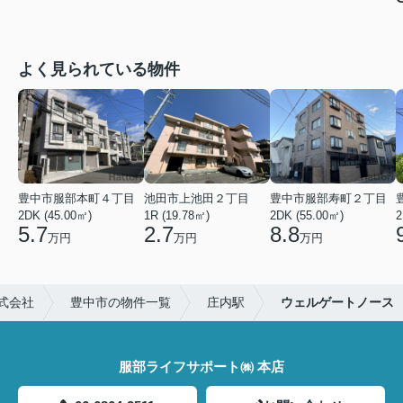
よく見られている物件
豊中市服部本町４丁目
池田市上池田２丁目
豊中市服部寿町２丁目
2DK (45.00㎡)
1R (19.78㎡)
2DK (55.00㎡)
2
5.7
2.7
8.8
万円
万円
万円
式会社
豊中市の物件一覧
庄内駅
ウェルゲートノース
服部ライフサポート㈱ 本店