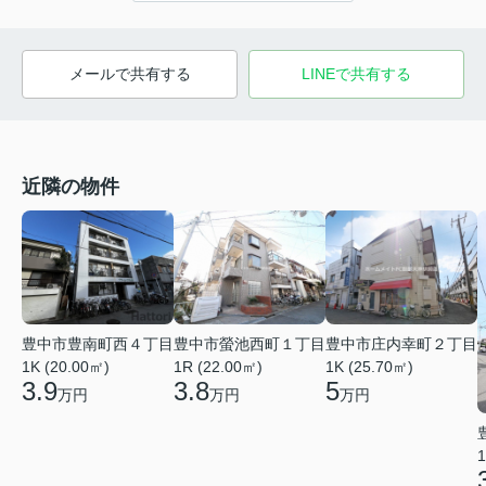
メールで共有する
LINEで共有する
近隣の物件
豊中市豊南町西４丁目
豊中市螢池西町１丁目
豊中市庄内幸町２丁目
1K (20.00㎡)
1R (22.00㎡)
1K (25.70㎡)
3.9
3.8
5
万円
万円
万円
1