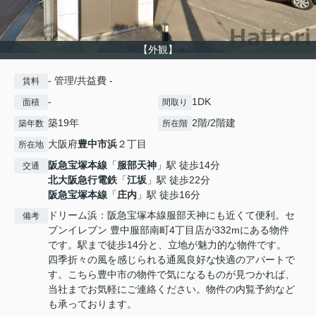
【外観】
- 管理/共益費 -
賃料
-
1DK
面積
間取り
築19年
2階/2階建
築年数
所在階
大阪府
豊中市
浜
２丁目
所在地
阪急宝塚本線
「
服部天神
」駅 徒歩14分
交通
北大阪急行電鉄
「
江坂
」駅 徒歩22分
阪急宝塚本線
「
庄内
」駅 徒歩16分
ドリーム浜：阪急宝塚本線服部天神にも近くて便利。セ
備考
ブンイレブン 豊中服部南町4丁目店が332mにある物件
です。駅まで徒歩14分と、立地が魅力的な物件です。
四季折々の風を感じられる通風良好な快適のアパートで
す。こちら豊中市の物件で気になるものが見つかれば、
当社までお気軽にご連絡ください。物件の内覧予約など
も承っております。