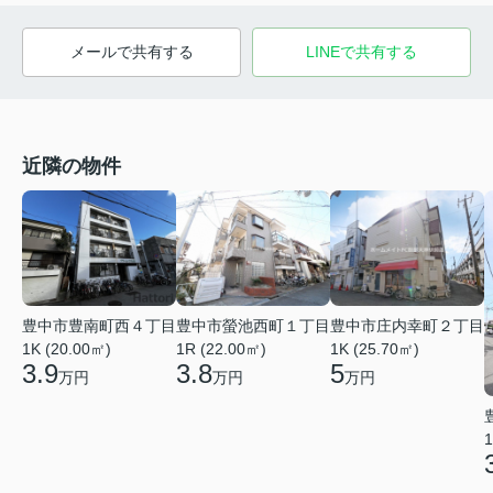
メールで共有する
LINEで共有する
近隣の物件
豊中市豊南町西４丁目
豊中市螢池西町１丁目
豊中市庄内幸町２丁目
1K (20.00㎡)
1R (22.00㎡)
1K (25.70㎡)
3.9
3.8
5
万円
万円
万円
1