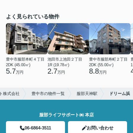
よく見られている物件
豊中市服部本町４丁目
池田市上池田２丁目
豊中市服部寿町２丁目
2DK (45.00㎡)
1R (19.78㎡)
2DK (55.00㎡)
1
5.7
2.7
8.8
万円
万円
万円
ト株式会社
豊中市の物件一覧
服部天神駅
ドリーム浜
服部ライフサポート㈱ 本店
06-6864-3511
お問い合わせ