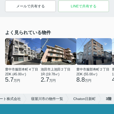
メールで共有する
LINEで共有する
よく見られている物件
豊中市服部本町４丁目
池田市上池田２丁目
豊中市服部寿町２丁目
2DK (45.00㎡)
1R (19.78㎡)
2DK (55.00㎡)
1
5.7
2.7
8.8
万円
万円
万円
ート株式会社
寝屋川市の物件一覧
Chaton日新町
3階