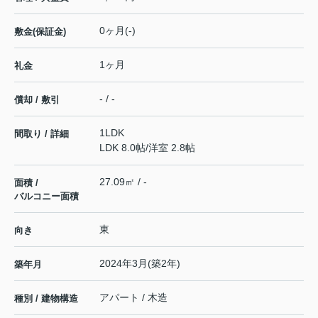
0ヶ月(-)
敷金(保証金)
1ヶ月
礼金
- / -
償却 / 敷引
1LDK
間取り / 詳細
LDK 8.0帖
/
洋室 2.8帖
27.09㎡ / -
面積 /
バルコニー面積
東
向き
2024年3月(築2年)
築年月
アパート / 木造
種別 / 建物構造