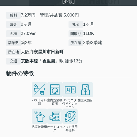
【外観】
7.2万円 管理/共益費 5,000円
賃料
0ヶ月
1ヶ月
敷金
礼金
27.09㎡
1LDK
面積
間取り
築2年
3階/3階建
築年数
所在階
大阪府
寝屋川市
日新町
所在地
京阪本線
「
香里園
」駅 徒歩13分
交通
物件の特徴
バストイレ
室内洗濯機
TVモニタ
独立洗面台
別
置場
付きインタ
ーホン
浴室乾燥機
オートロッ
ネット使用
ク
料無料