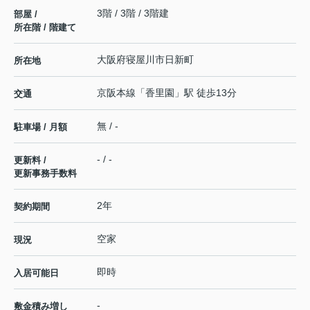
3階 / 3階 / 3階建
部屋 /
所在階 / 階建て
大阪府
寝屋川市
日新町
所在地
京阪本線
「
香里園
」駅 徒歩13分
交通
無 / -
駐車場 / 月額
- / -
更新料 /
更新事務手数料
2年
契約期間
空家
現況
即時
入居可能日
-
敷金積み増し