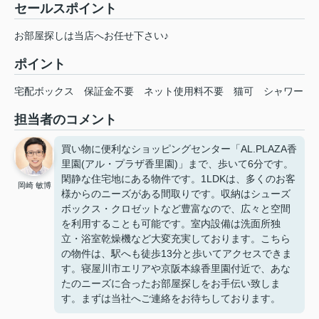
セールスポイント
お部屋探しは当店へお任せ下さい♪
ポイント
宅配ボックス
保証金不要
ネット使用料不要
猫可
シャワー
担当者のコメント
買い物に便利なショッピングセンター「AL.PLAZA香
里園(アル・プラザ香里園)」まで、歩いて6分です。
閑静な住宅地にある物件です。1LDKは、多くのお客
岡崎 敏博
様からのニーズがある間取りです。収納はシューズ
ボックス・クロゼットなど豊富なので、広々と空間
を利用することも可能です。室内設備は洗面所独
立・浴室乾燥機など大変充実しております。こちら
の物件は、駅へも徒歩13分と歩いてアクセスできま
す。寝屋川市エリアや京阪本線香里園付近で、あな
たのニーズに合ったお部屋探しをお手伝い致しま
す。まずは当社へご連絡をお待ちしております。