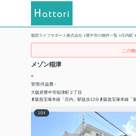
服部ライフサポート株式会社
豊中市の物件一覧
庄内駅
この物
メゾン稲津
-
管理/共益費 -
大阪府
豊中市
稲津町
２丁目
阪急宝塚本線「庄内」駅徒歩12分
阪急宝塚本線「服
1
/
24