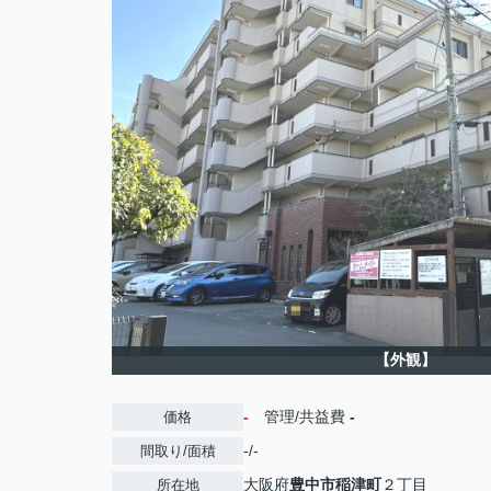
【外観】
-
管理/共益費
-
価格
-/-
間取り/面積
大阪府
豊中市
稲津町
２丁目
所在地