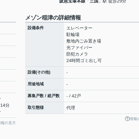
阪急宝塚本線
「
三国
」駅 徒歩29分
メゾン稲津の詳細情報
設備条件
エレベーター
駐輪場
敷地内ごみ置き場
光ファイバー
防犯カメラ
24時間ゴミ出し可
設備(その他)
-
用途地域
-
募集戸数 / 総戸数
- / 42戸
分
14分
取引態様
代理
分
情報
情報の見方