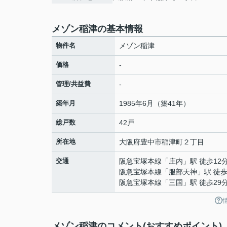
メゾン稲津の基本情報
物件名
メゾン稲津
価格
-
管理/共益費
-
築年月
1985年6月（築41年）
総戸数
42戸
所在地
大阪府
豊中市
稲津町
２丁目
交通
阪急宝塚本線
「
庄内
」駅 徒歩12
阪急宝塚本線
「
服部天神
」駅 徒歩
阪急宝塚本線
「
三国
」駅 徒歩29
メゾン稲津のコメント(おすすめポイント)