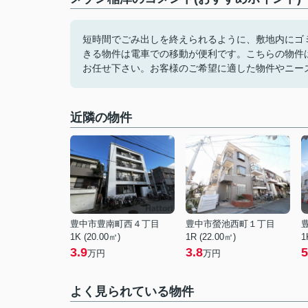
短時間でごみ出しを終えられるように、敷地内にゴ
きる物件は電車での移動が便利です。こちらの物件
お任せ下さい。お客様のご希望に適した物件やニー
近隣の物件
豊中市豊南町西４丁目
豊中市螢池西町１丁目
1K (20.00㎡)
1R (22.00㎡)
1
3.9
3.8
5
万円
万円
よく見られている物件