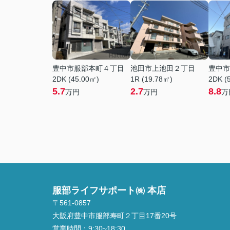
豊中市服部本町４丁目
池田市上池田２丁目
豊中市
2DK (45.00㎡)
1R (19.78㎡)
2DK (
5.7
2.7
8.8
万円
万円
万
服部ライフサポート㈱ 本店
〒561-0857
大阪府豊中市服部寿町２丁目17番20号
営業時間：
9:30~18:30