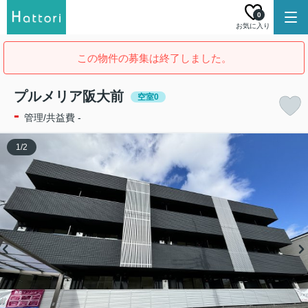
0
お気に入り
この物件の募集は終了しました。
プルメリア阪大前
空室0
-
管理/共益費 -
1
/
2