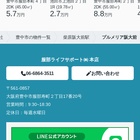
豊中市服部本町４丁目
池田市上池田２丁目
豊中市服部寿町２丁目
2DK (45.00㎡)
1R (19.78㎡)
2DK (55.00㎡)
1
5.7
2.7
8.8
万円
万円
万円
社
豊中市の物件一覧
柴原阪大前駅
プルメリア阪大前
服部ライフサポート㈱ 本店
06-6864-3511
お問い合わせ
〒561-0857
大阪府豊中市服部寿町２丁目17番20号
営業時間：
9:30~18:30
定休日：
毎週水曜日