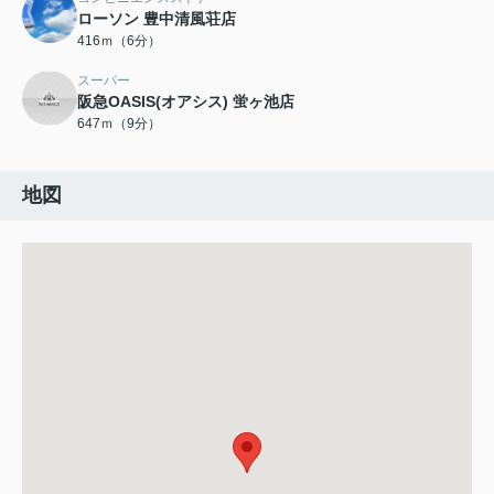
ローソン 豊中清風荘店
416ｍ（6分）
スーパー
阪急OASIS(オアシス) 蛍ヶ池店
647ｍ（9分）
地図