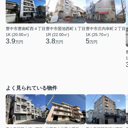
豊中市豊南町西４丁目
豊中市螢池西町１丁目
豊中市庄内幸町２丁目
1K (20.00㎡)
1R (22.00㎡)
1K (25.70㎡)
3.9
3.8
5
万円
万円
万円
1
よく見られている物件