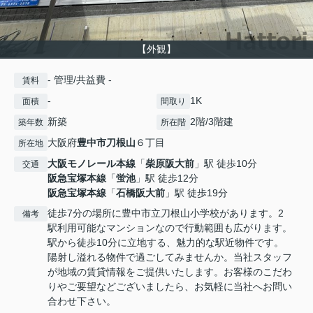
【外観】
- 管理/共益費 -
賃料
-
1K
面積
間取り
新築
2階/3階建
築年数
所在階
大阪府
豊中市
刀根山
６丁目
所在地
大阪モノレール本線
「
柴原阪大前
」駅 徒歩10分
交通
阪急宝塚本線
「
蛍池
」駅 徒歩12分
阪急宝塚本線
「
石橋阪大前
」駅 徒歩19分
徒歩7分の場所に豊中市立刀根山小学校があります。2
備考
駅利用可能なマンションなので行動範囲も広がります。
駅から徒歩10分に立地する、魅力的な駅近物件です。
陽射し溢れる物件で過ごしてみませんか。当社スタッフ
が地域の賃貸情報をご提供いたします。お客様のこだわ
りやご要望などございましたら、お気軽に当社へお問い
合わせ下さい。