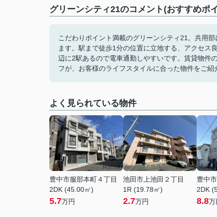
グリーンシティ21のコメント(おすすめポイ
こだわりポイント満載のグリーンシティ21。共用
ます。駅まで徒歩1分の位置に立地する、アクセス
辺に2駅あるので電車通勤しやすいです。賃貸物件
フが、お客様のライフスタイルに合った物件をご紹
よく見られている物件
豊中市服部本町４丁目
池田市上池田２丁目
豊中市
2DK (45.00㎡)
1R (19.78㎡)
2DK (
5.7
2.7
8.8
万円
万円
万