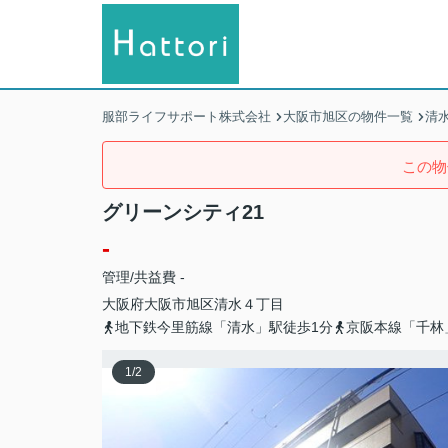
服部ライフサポート株式会社
大阪市旭区の物件一覧
清
この物
グリーンシティ21
-
管理/共益費 -
大阪府
大阪市旭区
清水
４丁目
地下鉄今里筋線「清水」駅徒歩1分
京阪本線「千林
1
/
2