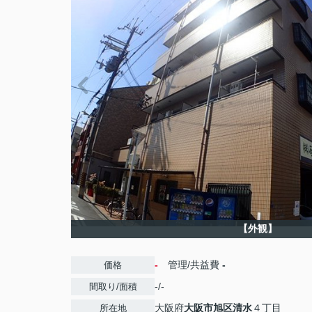
【外観】
-
管理/共益費
-
価格
-/-
間取り/面積
大阪府
大阪市旭区
清水
４丁目
所在地