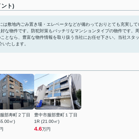
ント)
部には敷地内ごみ置き場・エレベータなどが備わっておりとても充実して
良好な物件です。防犯対策もバッチリなマンションタイプの物件です。
のことなら、豊富な物件情報を取り扱う当社にお任せ下さい。当社スタ
介いたします。
服部寿町２丁目
豊中市服部豊町１丁目
55.00㎡)
1R (21.00㎡)
4.6
円
万円