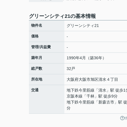
グリーンシティ21の基本情報
物件名
グリーンシティ21
価格
-
管理/共益費
-
築年月
1990年4月（築36年）
総戸数
32戸
所在地
大阪府
大阪市旭区
清水
４丁目
交通
地下鉄今里筋線
「
清水
」駅 徒歩1
京阪本線
「
千林
」駅 徒歩9分
地下鉄今里筋線
「
新森古市
」駅 徒
分