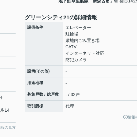
地下鉄今里筋線
「
新森古市
」駅 徒歩14
グリーンシティ21の詳細情報
設備条件
エレベーター
駐輪場
敷地内ごみ置き場
CATV
インターネット対応
防犯カメラ
設備(その他)
-
用途地域
-
募集戸数 / 総戸数
- / 32戸
分
取引態様
代理
歩14
情報
情報の見方