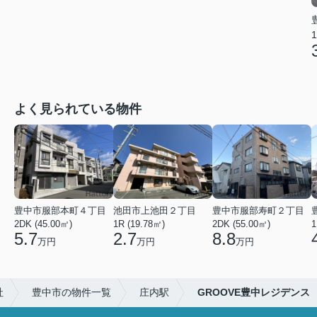
1
よく見られている物件
豊中市服部本町４丁目
池田市上池田２丁目
豊中市服部寿町２丁目
2DK (45.00㎡)
1R (19.78㎡)
2DK (55.00㎡)
1
5.7
2.7
8.8
万円
万円
万円
社
豊中市の物件一覧
庄内駅
GROOVE豊中レジデンス