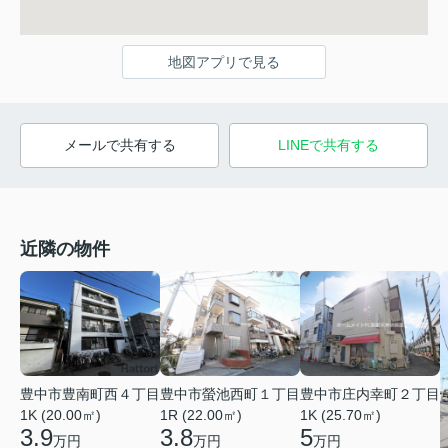
地図アプリで見る
メールで共有する
LINEで共有する
近隣の物件
豊中市豊南町西４丁目
豊中市螢池西町１丁目
豊中市庄内幸町２丁目
1K (20.00㎡)
1R (22.00㎡)
1K (25.70㎡)
3.9
3.8
5
万円
万円
万円