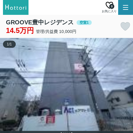
0
お気に入り
GROOVE豊中レジデンス
空室1
14.5万円
管理/共益費 10,000円
1
/
1