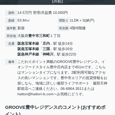
【外観】
14.5万円 管理/共益費 10,000円
賃料
53.84㎡
1LDK＋S(納戸)
面積
間取り
新築
4階/8階建
築年数
所在階
大阪府
豊中市
三和町
１丁目
所在地
阪急宝塚本線
「
庄内
」駅 徒歩14分
交通
阪急宝塚本線
「
三国
」駅 徒歩16分
阪急神戸本線
「
神崎川
」駅 徒歩22分
こだわりポイント満載のGROOVE豊中レジデンス。イ
備考
オンフードスタイル豊中庄内店まで451mです。こちら
はマンションタイプになります。2駅利用可能なアクセ
スの良いマンションです。豊中市エリアの賃貸情報をお
探しなら、地域に詳しい服部ライフサポート 服部天神
駅前店へご連絡ください。06-6864-3511または
hattori@hattori-ls.comへお気軽にどうぞ。
GROOVE豊中レジデンスのコメント(おすすめポ
イント)