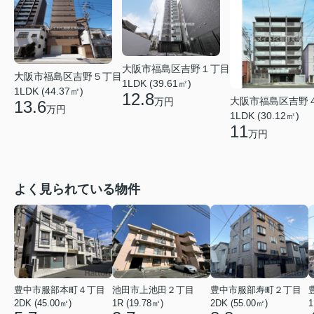
大阪市福島区吉野１丁目
大阪市福島区吉野５丁目
1LDK (39.61㎡)
1LDK (44.37㎡)
12.8
大阪市福島区吉野
万円
13.6
万円
1LDK (30.12㎡)
11
万円
よく見られている物件
豊中市服部本町４丁目
池田市上池田２丁目
豊中市服部寿町２丁目
2DK (45.00㎡)
1R (19.78㎡)
2DK (55.00㎡)
1