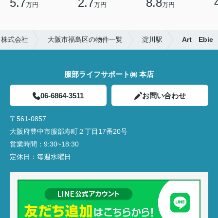
5.7
2.7
8.8
万円
万円
万円
ト株式会社
大阪市福島区の物件一覧
淀川駅
Art Ebie
服部ライフサポート㈱ 本店
06-6864-3511
お問い合わせ
〒561-0857
大阪府豊中市服部寿町２丁目17番20号
営業時間：
9:30~18:30
定休日：
毎週水曜日