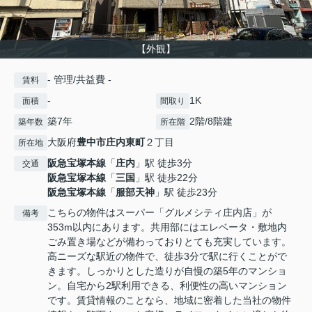
【外観】
- 管理/共益費 -
賃料
-
1K
面積
間取り
築7年
2階/8階建
築年数
所在階
大阪府
豊中市
庄内東町
２丁目
所在地
阪急宝塚本線
「
庄内
」駅 徒歩3分
交通
阪急宝塚本線
「
三国
」駅 徒歩22分
阪急宝塚本線
「
服部天神
」駅 徒歩23分
こちらの物件はスーパー「グルメシティ庄内店」が
備考
353m以内にあります。共用部にはエレベータ・敷地内
ごみ置き場などが備わっておりとても充実しています。
高ニーズな駅近の物件で、徒歩3分で駅に行くことがで
きます。しっかりとした造りが自慢の築5年のマンショ
ン。自宅から2駅利用できる、利便性の高いマンション
です。賃貸情報のことなら、地域に密着した当社の物件