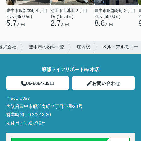
豊中市服部本町４丁目
池田市上池田２丁目
豊中市服部寿町２丁目
2DK (45.00㎡)
1R (19.78㎡)
2DK (55.00㎡)
2
5.7
2.7
8.8
万円
万円
万円
株式会社
豊中市の物件一覧
庄内駅
ベル・アルモニー
服部ライフサポート㈱ 本店
06-6864-3511
お問い合わせ
〒561-0857
大阪府豊中市服部寿町２丁目17番20号
営業時間：
9:30~18:30
定休日：
毎週水曜日