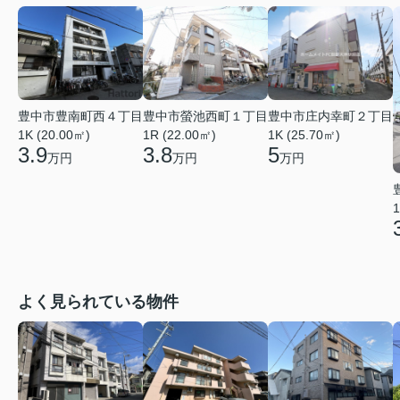
豊中市豊南町西４丁目
豊中市螢池西町１丁目
豊中市庄内幸町２丁目
1K (20.00㎡)
1R (22.00㎡)
1K (25.70㎡)
3.9
3.8
5
万円
万円
万円
1
よく見られている物件