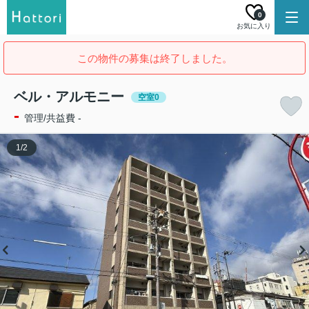
0
お気に入り
この物件の募集は終了しました。
ベル・アルモニー
空室0
-
管理/共益費 -
1
/
2