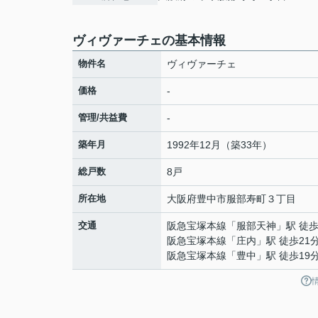
ヴィヴァーチェの基本情報
物件名
ヴィヴァーチェ
価格
-
管理/共益費
-
築年月
1992年12月（築33年）
総戸数
8戸
所在地
大阪府
豊中市
服部寿町
３丁目
交通
阪急宝塚本線
「
服部天神
」駅 徒歩
阪急宝塚本線
「
庄内
」駅 徒歩21
阪急宝塚本線
「
豊中
」駅 徒歩19