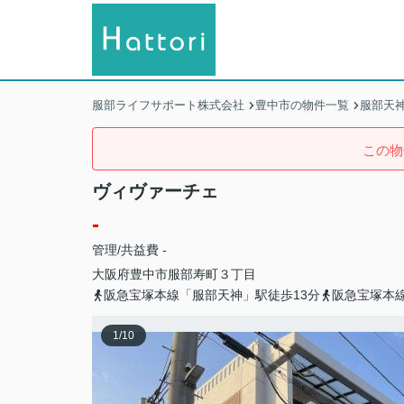
服部ライフサポート株式会社
豊中市の物件一覧
服部天
この物
ヴィヴァーチェ
-
管理/共益費 -
大阪府
豊中市
服部寿町
３丁目
阪急宝塚本線「服部天神」駅徒歩13分
阪急宝塚本線
1
/
10