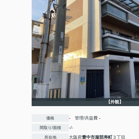
【外観】
-
管理/共益費
-
価格
-/-
間取り/面積
大阪府
豊中市
服部寿町
３丁目
所在地