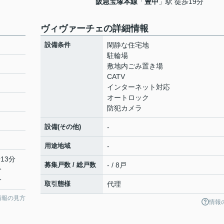
阪急宝塚本線
「
豊中
」駅 徒歩19分
ヴィヴァーチェの詳細情報
設備条件
閑静な住宅地
駐輪場
敷地内ごみ置き場
CATV
インターネット対応
オートロック
防犯カメラ
設備(その他)
-
用途地域
-
13分
募集戸数 / 総戸数
- / 8戸
分
分
取引態様
代理
情報の見方
情報