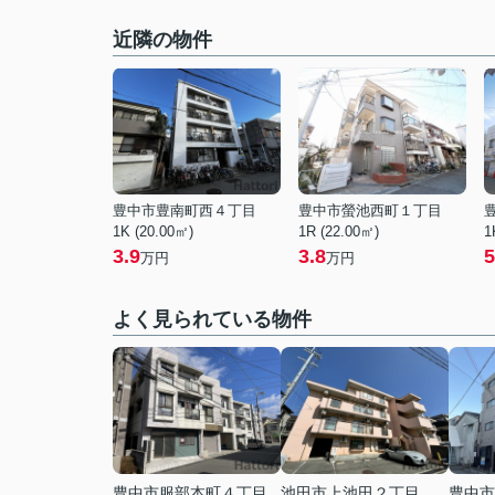
近隣の物件
豊中市豊南町西４丁目
豊中市螢池西町１丁目
1K (20.00㎡)
1R (22.00㎡)
1
3.9
3.8
5
万円
万円
よく見られている物件
豊中市服部本町４丁目
池田市上池田２丁目
豊中市