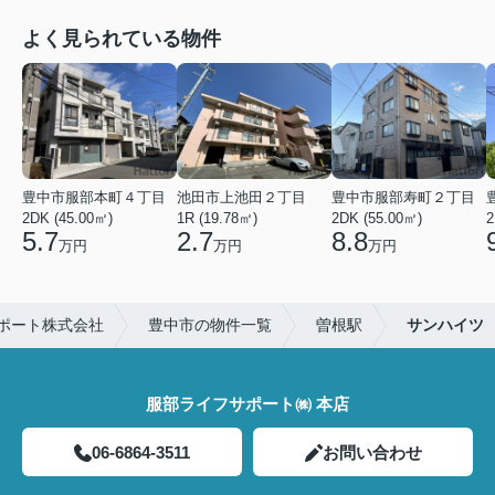
よく見られている物件
豊中市服部本町４丁目
池田市上池田２丁目
豊中市服部寿町２丁目
2DK (45.00㎡)
1R (19.78㎡)
2DK (55.00㎡)
2
5.7
2.7
8.8
万円
万円
万円
ポート株式会社
豊中市の物件一覧
曽根駅
サンハイツ
服部ライフサポート㈱ 本店
06-6864-3511
お問い合わせ