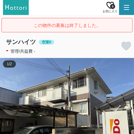
0
お気に入り
この物件の募集は終了しました。
サンハイツ
空室0
-
管理/共益費 -
1
/
2