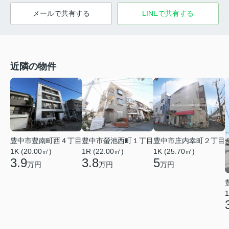
メールで共有する
LINEで共有する
近隣の物件
豊中市豊南町西４丁目
豊中市螢池西町１丁目
豊中市庄内幸町２丁目
1K (20.00㎡)
1R (22.00㎡)
1K (25.70㎡)
3.9
3.8
5
万円
万円
万円
1