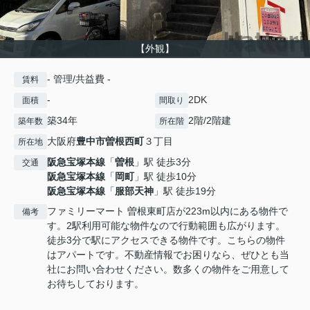
【外観】
- 管理/共益費 -
賃料
-
2DK
面積
間取り
築34年
2階/2階建
築年数
所在階
大阪府
豊中市
曽根西町
３丁目
所在地
阪急宝塚本線
「
曽根
」駅 徒歩3分
交通
阪急宝塚本線
「
岡町
」駅 徒歩10分
阪急宝塚本線
「
服部天神
」駅 徒歩19分
ファミリーマート 曽根東町店が223m以内にある物件で
備考
す。2駅利用可能な物件なので行動範囲も広がります。
徒歩3分で駅にアクセスできる物件です。こちらの物件
はアパートです。不動産情報でお困りなら、ぜひとも当
社にお問い合わせください。数多くの物件をご用意して
お待ちしております。