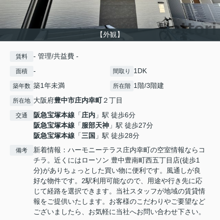
【外観】
- 管理/共益費 -
賃料
-
1DK
面積
間取り
築1年未満
1階/3階建
築年数
所在階
大阪府
豊中市
庄内幸町
２丁目
所在地
阪急宝塚本線
「
庄内
」駅 徒歩6分
交通
阪急宝塚本線
「
服部天神
」駅 徒歩27分
阪急宝塚本線
「
三国
」駅 徒歩28分
新着情報：ハーモニーテラス庄内幸町の空室情報ならコ
備考
チラ。近くにはローソン 豊中豊南町西五丁目店(徒歩1
分)がありちょっとした買い物に便利です。風通しが良
好な物件です。2駅利用可能なので、用途や行き先に応
じて経路を選択できます。当社スタッフが地域の賃貸情
報をご提供いたします。お客様のこだわりやご要望など
ございましたら、お気軽に当社へお問い合わせ下さい。