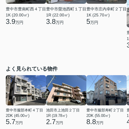
豊中市豊南町西４丁目
豊中市螢池西町１丁目
豊中市庄内幸町２丁目
1K (20.00㎡)
1R (22.00㎡)
1K (25.70㎡)
3.9
3.8
5
万円
万円
万円
1
よく見られている物件
豊中市服部本町４丁目
池田市上池田２丁目
豊中市服部寿町２丁目
2DK (45.00㎡)
1R (19.78㎡)
2DK (55.00㎡)
1
5.7
2.7
8.8
万円
万円
万円