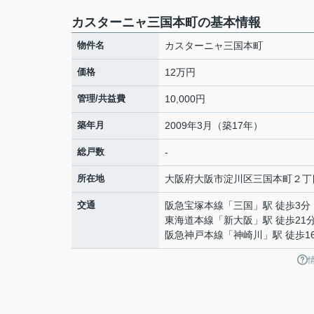
カスターニャ三国本町の基本情報
物件名
カスターニャ三国本町
価格
12万円
管理/共益費
10,000円
築年月
2009年3月（築17年）
総戸数
-
所在地
大阪府
大阪市淀川区
三国本町
２丁
交通
阪急宝塚本線
「
三国
」駅 徒歩3分
東海道本線
「
新大阪
」駅 徒歩21
阪急神戸本線
「
神崎川
」駅 徒歩1