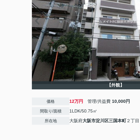
【外観】
12万円
管理/共益費
10,000円
価格
1LDK/50.75㎡
間取り/面積
大阪府
大阪市淀川区
三国本町
２丁目
所在地