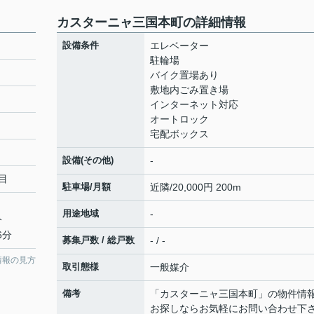
カスターニャ三国本町の詳細情報
設備条件
エレベーター
駐輪場
バイク置場あり
敷地内ごみ置き場
インターネット対応
オートロック
宅配ボックス
設備(その他)
-
目
駐車場/月額
近隣/20,000円 200m
用途地域
-
分
6分
募集戸数 / 総戸数
- / -
情報の見方
取引態様
一般媒介
備考
「カスターニャ三国本町」の物件情
お探しならお気軽にお問い合わせ下