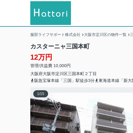
服部ライフサポート株式会社
大阪市淀川区の物件一覧
カスターニャ三国本町
12万円
管理/共益費 10,000円
大阪府
大阪市淀川区
三国本町
２丁目
阪急宝塚本線「三国」駅徒歩3分
東海道本線「新大
1
/
15