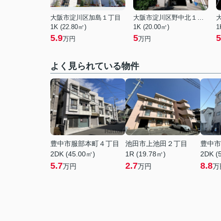
大阪市淀川区加島１丁目
大阪市淀川区野中北１丁目
1K (22.80㎡)
1K (20.00㎡)
1
5.9
5
5
万円
万円
よく見られている物件
豊中市服部本町４丁目
池田市上池田２丁目
豊中市
2DK (45.00㎡)
1R (19.78㎡)
2DK (
5.7
2.7
8.8
万円
万円
万