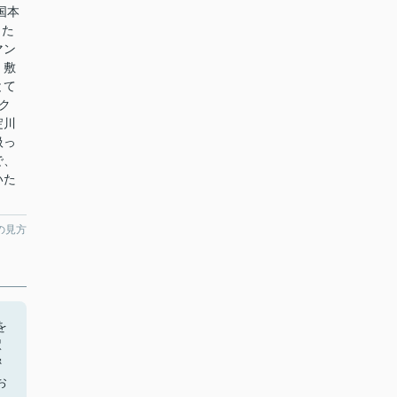
国本
した
マン
・敷
とて
ク
淀川
扱っ
で、
いた
の見方
を
駅
密
お