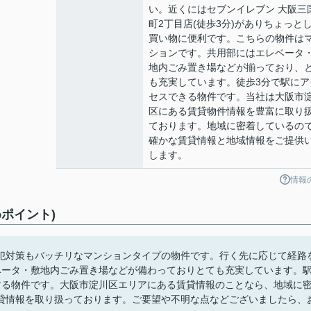
い。近くにはセブンイレブン 大阪三
町2丁目店(徒歩3分)がありちょっと
買い物に便利です。こちらの物件は
ションです。共用部にはエレベータ
地内ごみ置き場などが揃っており、
も充実しています。徒歩3分で駅にア
セスできる物件です。当社は大阪市
区にある賃貸物件情報を豊富に取り
ております。地域に密着しているの
確かな賃貸情報と地域情報をご提供
します。
情報
ポイント)
犯対策もバッチリなマンションタイプの物件です。行く先に応じて経路
ベータ・敷地内ごみ置き場などが備わっておりとても充実しています。
する物件です。大阪市淀川区エリアにある賃貸情報のことなら、地域に
貸情報を取り扱っております。ご要望や不明な点などございましたら、