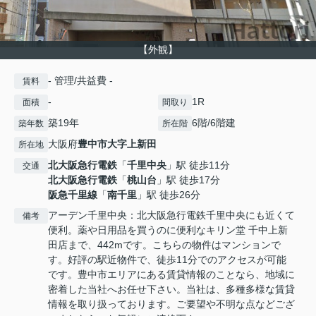
【外観】
- 管理/共益費 -
賃料
-
1R
面積
間取り
築19年
6階/6階建
築年数
所在階
大阪府
豊中市
大字上新田
所在地
北大阪急行電鉄
「
千里中央
」駅 徒歩11分
交通
北大阪急行電鉄
「
桃山台
」駅 徒歩17分
阪急千里線
「
南千里
」駅 徒歩26分
アーデン千里中央：北大阪急行電鉄千里中央にも近くて
備考
便利。薬や日用品を買うのに便利なキリン堂 千中上新
田店まで、442mです。こちらの物件はマンションで
す。好評の駅近物件で、徒歩11分でのアクセスが可能
です。豊中市エリアにある賃貸情報のことなら、地域に
密着した当社へお任せ下さい。当社は、多種多様な賃貸
情報を取り扱っております。ご要望や不明な点などござ