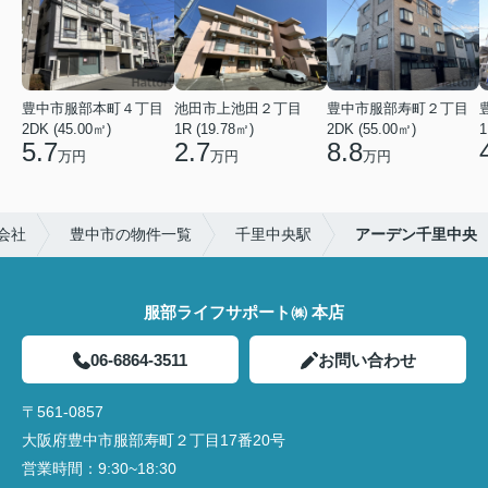
豊中市服部本町４丁目
池田市上池田２丁目
豊中市服部寿町２丁目
2DK (45.00㎡)
1R (19.78㎡)
2DK (55.00㎡)
1
5.7
2.7
8.8
万円
万円
万円
会社
豊中市の物件一覧
千里中央駅
アーデン千里中央
服部ライフサポート㈱ 本店
06-6864-3511
お問い合わせ
〒561-0857
大阪府豊中市服部寿町２丁目17番20号
営業時間：
9:30~18:30