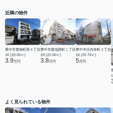
近隣の物件
豊中市豊南町西４丁目
豊中市螢池西町１丁目
豊中市庄内幸町２丁目
1K (20.00㎡)
1R (22.00㎡)
1K (25.70㎡)
3.9
3.8
5
万円
万円
万円
1
よく見られている物件