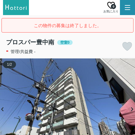
0
お気に入り
この物件の募集は終了しました。
プロスパー豊中南
空室0
-
管理/共益費 -
1
/
2