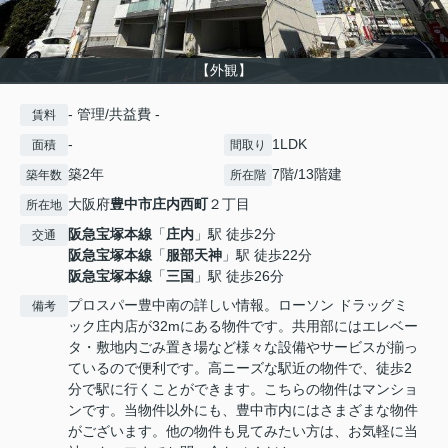
【外観】
- 管理/共益費 -
賃料
-
1LDK
面積
間取り
築2年
7階/13階建
築年数
所在階
大阪府
豊中市
庄内西町
２丁目
所在地
阪急宝塚本線
「
庄内
」駅 徒歩2分
交通
阪急宝塚本線
「
服部天神
」駅 徒歩22分
阪急宝塚本線
「
三国
」駅 徒歩26分
プロスパー豊中南の詳しい情報。ローソン ドラッグミ
備考
ック庄内店が32mにある物件です。共用部にはエレベー
タ・敷地内ごみ置き場など様々な設備やサービスが揃っ
ているので便利です。高ニーズな駅近の物件で、徒歩2
分で駅に行くことができます。こちらの物件はマンショ
ンです。当物件以外にも、豊中市内にはさまざまな物件
がございます。他の物件も見てみたい方は、お気軽に当