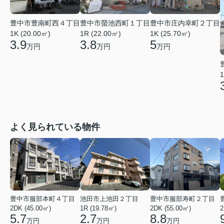
豊中市豊南町西４丁目
豊中市螢池西町１丁目
豊中市庄内幸町２丁目
1K (20.00㎡)
1R (22.00㎡)
1K (25.70㎡)
3.9
3.8
5
万円
万円
万円
1
よく見られている物件
豊中市服部本町４丁目
池田市上池田２丁目
豊中市服部寿町２丁目
2DK (45.00㎡)
1R (19.78㎡)
2DK (55.00㎡)
2
5.7
2.7
8.8
万円
万円
万円