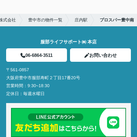
株式会社
豊中市の物件一覧
庄内駅
プロスパー豊中南
服部ライフサポート㈱ 本店
06-6864-3511
お問い合わせ
〒561-0857
大阪府豊中市服部寿町２丁目17番20号
営業時間：
9:30~18:30
定休日：
毎週水曜日