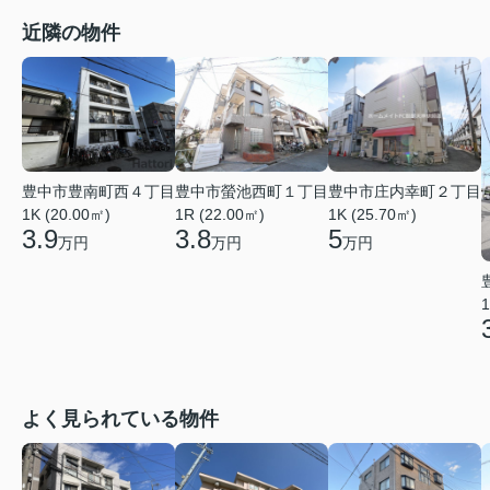
近隣の物件
豊中市豊南町西４丁目
豊中市螢池西町１丁目
豊中市庄内幸町２丁目
1K (20.00㎡)
1R (22.00㎡)
1K (25.70㎡)
3.9
3.8
5
万円
万円
万円
1
よく見られている物件