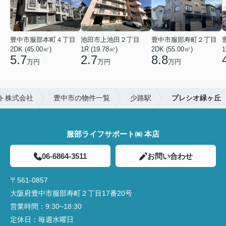
豊中市服部本町４丁目
池田市上池田２丁目
豊中市服部寿町２丁目
2DK (45.00㎡)
1R (19.78㎡)
2DK (55.00㎡)
1
5.7
2.7
8.8
万円
万円
万円
ト株式会社
豊中市の物件一覧
少路駅
プレシオ緑ヶ丘
服部ライフサポート㈱ 本店
06-6864-3511
お問い合わせ
〒561-0857
大阪府豊中市服部寿町２丁目17番20号
営業時間：
9:30~18:30
定休日：
毎週水曜日