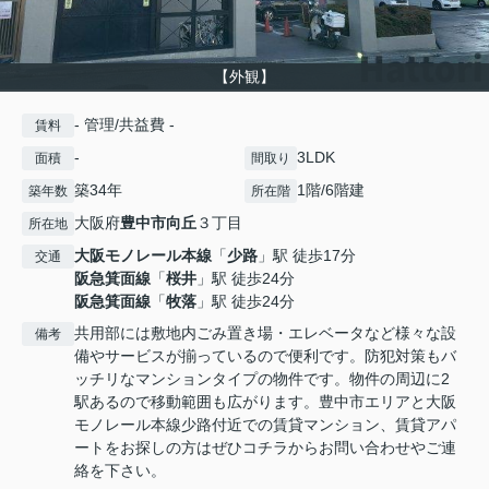
【外観】
- 管理/共益費 -
賃料
-
3LDK
面積
間取り
築34年
1階/6階建
築年数
所在階
大阪府
豊中市
向丘
３丁目
所在地
大阪モノレール本線
「
少路
」駅 徒歩17分
交通
阪急箕面線
「
桜井
」駅 徒歩24分
阪急箕面線
「
牧落
」駅 徒歩24分
共用部には敷地内ごみ置き場・エレベータなど様々な設
備考
備やサービスが揃っているので便利です。防犯対策もバ
ッチリなマンションタイプの物件です。物件の周辺に2
駅あるので移動範囲も広がります。豊中市エリアと大阪
モノレール本線少路付近での賃貸マンション、賃貸アパ
ートをお探しの方はぜひコチラからお問い合わせやご連
絡を下さい。