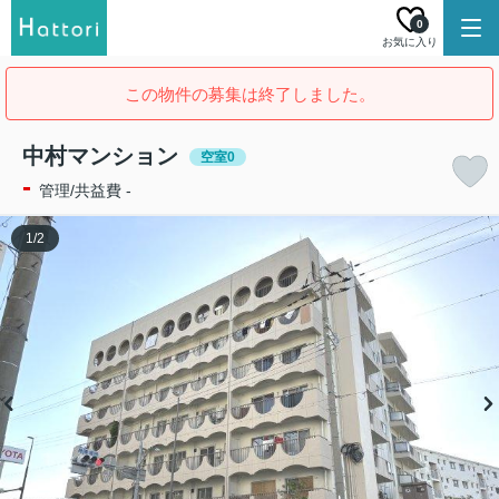
0
お気に入り
この物件の募集は終了しました。
中村マンション
空室0
-
管理/共益費 -
1
/
2