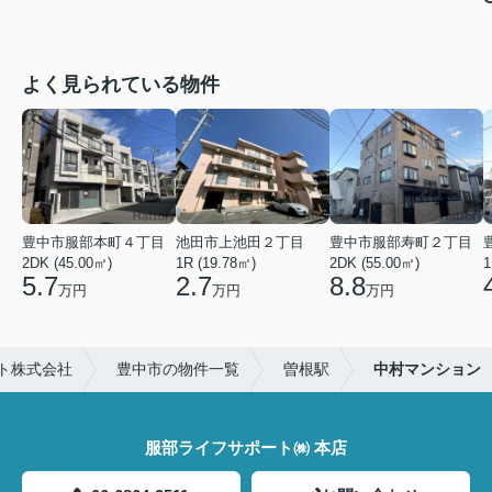
よく見られている物件
豊中市服部本町４丁目
池田市上池田２丁目
豊中市服部寿町２丁目
2DK (45.00㎡)
1R (19.78㎡)
2DK (55.00㎡)
1
5.7
2.7
8.8
万円
万円
万円
ト株式会社
豊中市の物件一覧
曽根駅
中村マンション
服部ライフサポート㈱ 本店