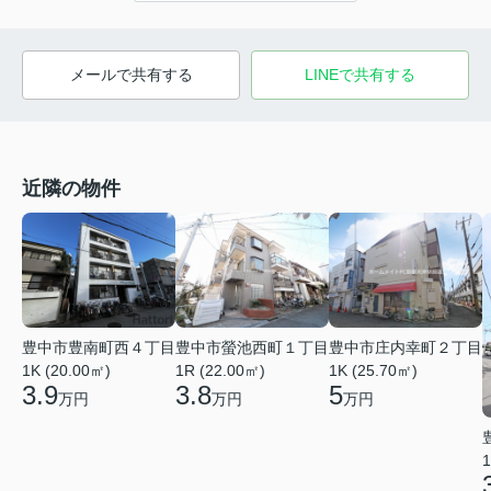
メールで共有する
LINEで共有する
近隣の物件
豊中市豊南町西４丁目
豊中市螢池西町１丁目
豊中市庄内幸町２丁目
1K (20.00㎡)
1R (22.00㎡)
1K (25.70㎡)
3.9
3.8
5
万円
万円
万円
1