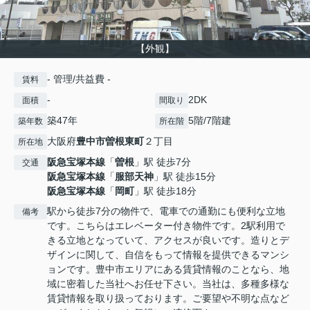
【外観】
- 管理/共益費 -
賃料
-
2DK
面積
間取り
築47年
5階/7階建
築年数
所在階
大阪府
豊中市
曽根東町
２丁目
所在地
阪急宝塚本線
「
曽根
」駅 徒歩7分
交通
阪急宝塚本線
「
服部天神
」駅 徒歩15分
阪急宝塚本線
「
岡町
」駅 徒歩18分
駅から徒歩7分の物件で、電車での通勤にも便利な立地
備考
です。こちらはエレベーター付き物件です。2駅利用で
きる立地となっていて、アクセスが良いです。造りとデ
ザインに関して、自信をもって情報を提供できるマンシ
ョンです。豊中市エリアにある賃貸情報のことなら、地
域に密着した当社へお任せ下さい。当社は、多種多様な
賃貸情報を取り扱っております。ご要望や不明な点など